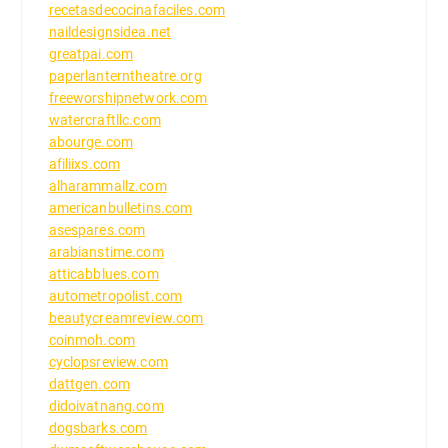
recetasdecocinafaciles.com
naildesignsidea.net
greatpai.com
paperlanterntheatre.org
freeworshipnetwork.com
watercraftllc.com
abourge.com
afiliixs.com
alharammallz.com
americanbulletins.com
asespares.com
arabianstime.com
atticabblues.com
autometropolist.com
beautycreamreview.com
coinmoh.com
cyclopsreview.com
dattgen.com
didoivatnang.com
dogsbarks.com