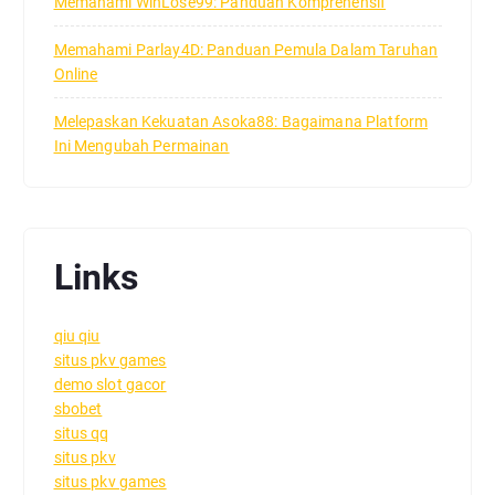
Memahami WinLose99: Panduan Komprehensif
Memahami Parlay4D: Panduan Pemula Dalam Taruhan
Online
Melepaskan Kekuatan Asoka88: Bagaimana Platform
Ini Mengubah Permainan
Links
qiu qiu
situs pkv games
demo slot gacor
sbobet
situs qq
situs pkv
situs pkv games