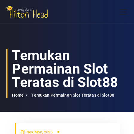
S
k
i
Temukan slot Mahjong Ways paling gacor hari ini dan raih peluang maxwin besar
p
setiap hari. Cocok untuk Anda yang mencari kemenangan konsisten.
t
o
c
o
Temukan
n
t
Permainan Slot
e
n
Teratas di Slot88
t
Home
Temukan Permainan Slot Teratas di Slot88
Nov, Mon, 2025