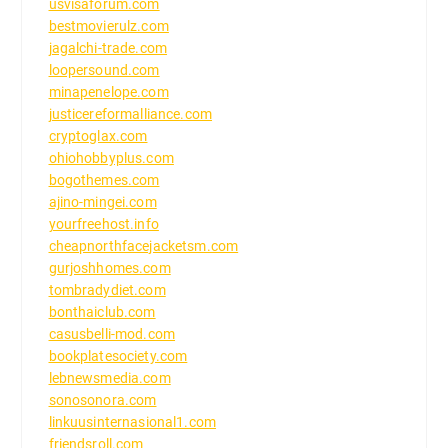
usvisaforum.com
bestmovierulz.com
jagalchi-trade.com
loopersound.com
minapenelope.com
justicereformalliance.com
cryptoglax.com
ohiohobbyplus.com
bogothemes.com
ajino-mingei.com
yourfreehost.info
cheapnorthfacejacketsm.com
gurjoshhomes.com
tombradydiet.com
bonthaiclub.com
casusbelli-mod.com
bookplatesociety.com
lebnewsmedia.com
sonosonora.com
linkuusinternasional1.com
friendsroll.com