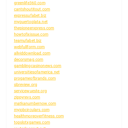
greenlife360.com
cantshoutitout.com
expressufabet.biz
mypuertoplata.net
thepioneerxpress.com
howtofixissue.com
teamufabet.biz
webfullform.com
allviddownload.com
decorsmag.com
gamblingcasinonews.com
universitiesofamerica.net
progameofbrands.com
qbreview.org
servicewueste.org
zippyrevs.com
matkanumbernow.com
myjobcirculars.com
healthmoreoverfitness.com
topslotxgames.com