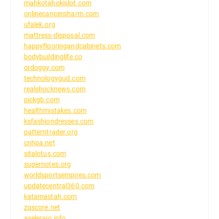
mahkotahokislot.com
onlinecancerpharm.com
ufalek.org
mattress-disposal.com
happyflooringandcabinets.com
bodybuildinglife.co
qrdoggy.com
technologygud.com
realshocknews.com
pickgb.com
healthmistakes.com
ksfashiondresses.com
patterntrader.org
cnhpa.net
sitalotus.com
supernotes.org
worldsportsempires.com
updatecentral360.com
katamastah.com
zqscore.net
aseleraio.info