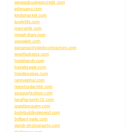
genesisbusinesscredit.com
inforuang.com
kindsmarket.com
luvelylife.com
macramb.com
mypet-diary.com
oxweekly.com
panamacitydeckcontractors.com
westfashions.com
toolshandy.com
travelstager.com
trendinspires.com
rannyephul.com
reportradar360.com
swaggyfashion.com
taraftariumtv10.com
questionquery.com
bodybuildinglegend.com
brilliant-nails.com
dandr-photography.com
dokteroce.com