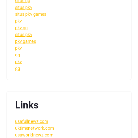
situs qq
situs pkv
situs pkv games
pkv
pkv qq
situs pkv
pkv games
pkv
qq
pkv
qq
Links
usafullnewz.com
uktimenetwork.com
usaworldnewz.com