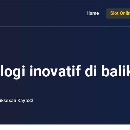
Home
Slot Onli
maxwin besar setiap hari. Cocok untuk Anda yang mencari kemenangan konsisten
ogi inovatif di bal
esuksesan Kaya33