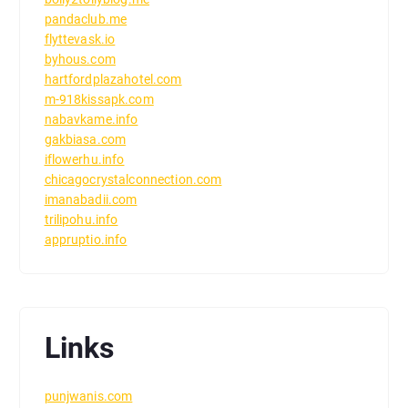
pandaclub.me
flyttevask.io
byhous.com
hartfordplazahotel.com
m-918kissapk.com
nabavkame.info
gakbiasa.com
iflowerhu.info
chicagocrystalconnection.com
imanabadii.com
trilipohu.info
appruptio.info
Links
punjwanis.com