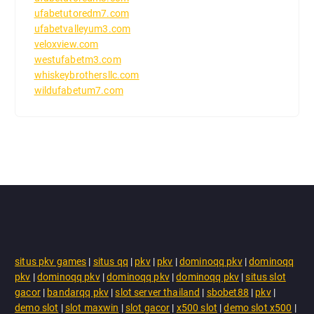
ufabetutoredm7.com
ufabetvalleyum3.com
veloxview.com
westufabetm3.com
whiskeybrothersllc.com
wildufabetum7.com
situs pkv games
|
situs qq
|
pkv
|
pkv
|
dominoqq pkv
|
dominoqq
pkv
|
dominoqq pkv
|
dominoqq pkv
|
dominoqq pkv
|
situs slot
gacor
|
bandarqq pkv
|
slot server thailand
|
sbobet88
|
pkv
|
demo slot
|
slot maxwin
|
slot gacor
|
x500 slot
|
demo slot x500
|