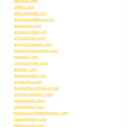
abourge.com
afiliixs.com
alharammallz.com
americanbulletins.com
asespares.com
arabianstime.com
atticabblues.com
autometropolist.com
beautycreamreview.com
coinmoh.com
cyclopsreview.com
dattgen.com
didoivatnang.com
dogsbarks.com
dwmsoftwarehouse.com
enjoytroyjackson.com
epicaimbots.com
etech4news.com
expresspsychedelicsshop.com
fashionistani.com
feelingswed.com