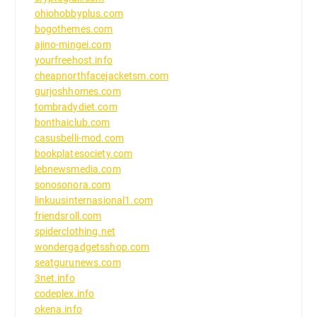
ohiohobbyplus.com
bogothemes.com
ajino-mingei.com
yourfreehost.info
cheapnorthfacejacketsm.com
gurjoshhomes.com
tombradydiet.com
bonthaiclub.com
casusbelli-mod.com
bookplatesociety.com
lebnewsmedia.com
sonosonora.com
linkuusinternasional1.com
friendsroll.com
spiderclothing.net
wondergadgetsshop.com
seatgurunews.com
3net.info
codeplex.info
okena.info