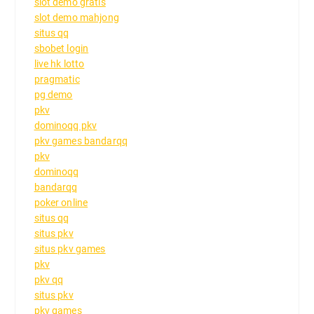
slot demo gratis
slot demo mahjong
situs qq
sbobet login
live hk lotto
pragmatic
pg demo
pkv
dominoqq pkv
pkv games bandarqq
pkv
dominoqq
bandarqq
poker online
situs qq
situs pkv
situs pkv games
pkv
pkv qq
situs pkv
pkv games