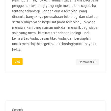
Kesimpulannya, Tokyo77 adalah tujuan akhir bagi para
penggemar teknologi yang ingin mendalami segala hal
tentang teknologi. Dengan dunia teknologi yang
dinamis, banyaknya perusahaan teknologi dan startup,
serta budaya yang berpusat pada teknologi, Tokyo77
menawarkan pengalaman unik dan menarik bagi siapa
saja yang memiliki minat terhadap teknologi. Jadi
kemasi tas Anda, pesan tiket Anda, dan bersiaplah
untuk menjelajahi negeri ajaib teknologi yaitu Tokyo77.
[ad_2]
slot
Comments 0
Search