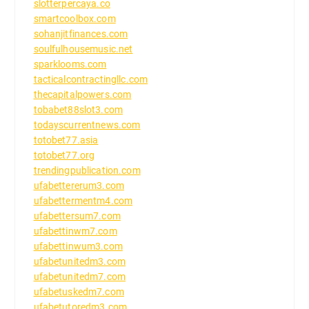
slotterpercaya.co
smartcoolbox.com
sohanjitfinances.com
soulfulhousemusic.net
sparklooms.com
tacticalcontractingllc.com
thecapitalpowers.com
tobabet88slot3.com
todayscurrentnews.com
totobet77.asia
totobet77.org
trendingpublication.com
ufabettererum3.com
ufabettermentm4.com
ufabettersum7.com
ufabettinwm7.com
ufabettinwum3.com
ufabetunitedm3.com
ufabetunitedm7.com
ufabetuskedm7.com
ufabetutoredm3.com