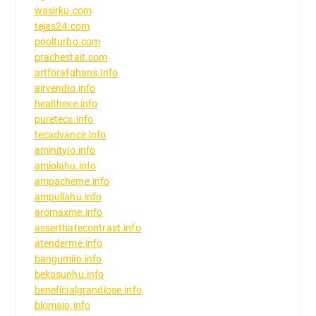
wasirku.com
tejas24.com
poolturbo.com
prachestait.com
artforafghans.info
airvendio.info
healthexe.info
puretecx.info
tecadvance.info
aminityio.info
amiolahu.info
ampacheme.info
ampullahu.info
aromaxme.info
asserthatecontrast.info
atenderme.info
bangumiio.info
bekosunhu.info
beneficialgrandiose.info
blomaio.info