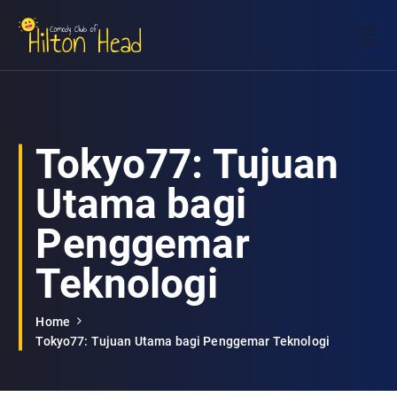
S
k
i
Temukan slot Mahjong Ways paling gacor hari ini dan raih peluang maxwin besar
p
setiap hari. Cocok untuk Anda yang mencari kemenangan konsisten.
t
o
c
o
Tokyo77: Tujuan
n
t
Utama bagi
e
n
Penggemar
t
Teknologi
Home
Tokyo77: Tujuan Utama bagi Penggemar Teknologi