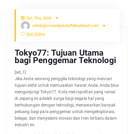
Oct, Thu, 2025
admin@comedyclubofhiltonhead.com
Slot Online
Tokyo77: Tujuan Utama
bagi Penggemar Teknologi
[ad_1]
Jika Anda seorang penggila teknologi yang mencari
tujuan akhir untuk memuaskan hasrat Anda, Anda bisa
mengunjungi Tokyo77. Kota metropolitan yang ramai
di Jepang ini adalah surga bagi segala hal yang
berhubungan dengan teknologi, menawarkan banyak
peluang bagi para penggemar untuk mengeksplorasi,
belajar, dan menyelami inovasi dan tren terbaru dalam
industri ini.