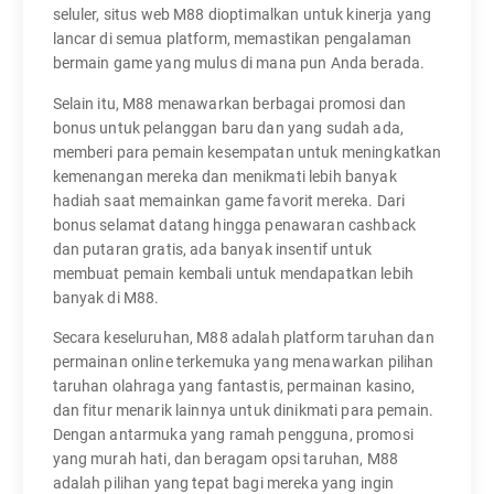
seluler, situs web M88 dioptimalkan untuk kinerja yang
lancar di semua platform, memastikan pengalaman
bermain game yang mulus di mana pun Anda berada.
Selain itu, M88 menawarkan berbagai promosi dan
bonus untuk pelanggan baru dan yang sudah ada,
memberi para pemain kesempatan untuk meningkatkan
kemenangan mereka dan menikmati lebih banyak
hadiah saat memainkan game favorit mereka. Dari
bonus selamat datang hingga penawaran cashback
dan putaran gratis, ada banyak insentif untuk
membuat pemain kembali untuk mendapatkan lebih
banyak di M88.
Secara keseluruhan, M88 adalah platform taruhan dan
permainan online terkemuka yang menawarkan pilihan
taruhan olahraga yang fantastis, permainan kasino,
dan fitur menarik lainnya untuk dinikmati para pemain.
Dengan antarmuka yang ramah pengguna, promosi
yang murah hati, dan beragam opsi taruhan, M88
adalah pilihan yang tepat bagi mereka yang ingin