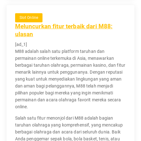
Slot Online
Meluncurkan fitur terbaik dari M88:
ulasan
[ad_1]
M88 adalah salah satu platform taruhan dan
permainan online terkemuka di Asia, menawarkan
berbagai taruhan olahraga, permainan kasino, dan fitur
menarik lainnya untuk penggunanya. Dengan reputasi
yang kuat untuk menyediakan lingkungan yang aman
dan aman bagi pelanggannya, M88 telah menjadi
pilihan populer bagi mereka yang ingin menikmati
permainan dan acara olahraga favorit mereka secara
online.
Salah satu fitur menonjol dari M88 adalah bagian
taruhan olahraga yang komprehensif, yang mencakup
berbagai olahraga dan acara dari seluruh dunia. Baik
Anda penggemar sepak bola, bola basket, tenis, atau