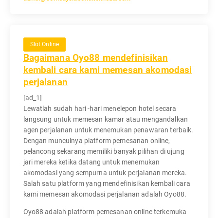
Slot Online
Bagaimana Oyo88 mendefinisikan
kembali cara kami memesan akomodasi
perjalanan
[ad_1]
Lewatlah sudah hari -hari menelepon hotel secara
langsung untuk memesan kamar atau mengandalkan
agen perjalanan untuk menemukan penawaran terbaik.
Dengan munculnya platform pemesanan online,
pelancong sekarang memiliki banyak pilihan di ujung
jari mereka ketika datang untuk menemukan
akomodasi yang sempurna untuk perjalanan mereka.
Salah satu platform yang mendefinisikan kembali cara
kami memesan akomodasi perjalanan adalah Oyo88.
Oyo88 adalah platform pemesanan online terkemuka