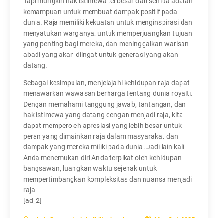
Tapi mungkin hak istimewa terbesar dari semua adalah
kemampuan untuk membuat dampak positif pada
dunia. Raja memiliki kekuatan untuk menginspirasi dan
menyatukan warganya, untuk memperjuangkan tujuan
yang penting bagi mereka, dan meninggalkan warisan
abadi yang akan diingat untuk generasi yang akan
datang.
Sebagai kesimpulan, menjelajahi kehidupan raja dapat
menawarkan wawasan berharga tentang dunia royalti.
Dengan memahami tanggung jawab, tantangan, dan
hak istimewa yang datang dengan menjadi raja, kita
dapat memperoleh apresiasi yang lebih besar untuk
peran yang dimainkan raja dalam masyarakat dan
dampak yang mereka miliki pada dunia. Jadi lain kali
Anda menemukan diri Anda terpikat oleh kehidupan
bangsawan, luangkan waktu sejenak untuk
mempertimbangkan kompleksitas dan nuansa menjadi
raja.
[ad_2]