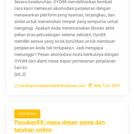
Secara keseluruhan, OYO88 mendefinisikan kembali
cara kami memesan akomodasi perjalanan dengan
menawarkan platform yang nyaman, terjangkau, dan
andal untuk menemukan tempat yang sempurna untuk
menginap. Apakah Anda merencanakan liburan akhir
pekan atau petualangan selama sebulan, Oyo88
memiliki semua yang Anda butuhkan untuk membuat
perjalanan Anda tak terlupakan. Jadi mengapa
menunggu? Pesan akomodasi Anda berikutnya dengan
OYO88 dan alami masa depan pemesanan perjalanan
hari ini.
[ad_2]
May, Tue, 2025
admin@comedyclubofhiltonhead.com
Slot Online
Pasukan88: masa depan game dan
taruhan online