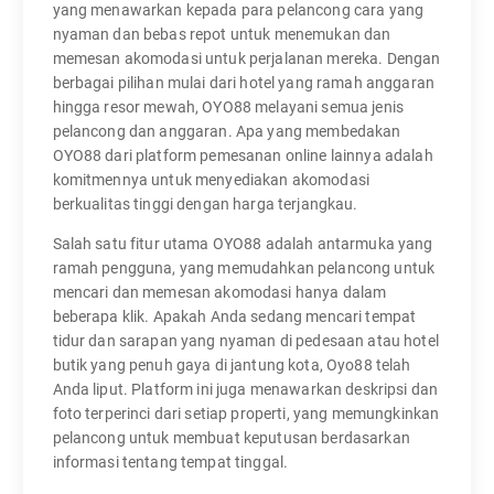
yang menawarkan kepada para pelancong cara yang
nyaman dan bebas repot untuk menemukan dan
memesan akomodasi untuk perjalanan mereka. Dengan
berbagai pilihan mulai dari hotel yang ramah anggaran
hingga resor mewah, OYO88 melayani semua jenis
pelancong dan anggaran. Apa yang membedakan
OYO88 dari platform pemesanan online lainnya adalah
komitmennya untuk menyediakan akomodasi
berkualitas tinggi dengan harga terjangkau.
Salah satu fitur utama OYO88 adalah antarmuka yang
ramah pengguna, yang memudahkan pelancong untuk
mencari dan memesan akomodasi hanya dalam
beberapa klik. Apakah Anda sedang mencari tempat
tidur dan sarapan yang nyaman di pedesaan atau hotel
butik yang penuh gaya di jantung kota, Oyo88 telah
Anda liput. Platform ini juga menawarkan deskripsi dan
foto terperinci dari setiap properti, yang memungkinkan
pelancong untuk membuat keputusan berdasarkan
informasi tentang tempat tinggal.