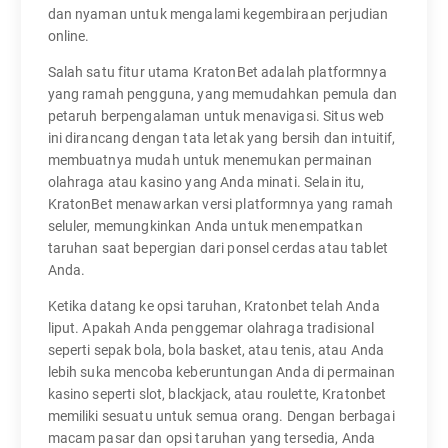
dan nyaman untuk mengalami kegembiraan perjudian
online.
Salah satu fitur utama KratonBet adalah platformnya
yang ramah pengguna, yang memudahkan pemula dan
petaruh berpengalaman untuk menavigasi. Situs web
ini dirancang dengan tata letak yang bersih dan intuitif,
membuatnya mudah untuk menemukan permainan
olahraga atau kasino yang Anda minati. Selain itu,
KratonBet menawarkan versi platformnya yang ramah
seluler, memungkinkan Anda untuk menempatkan
taruhan saat bepergian dari ponsel cerdas atau tablet
Anda.
Ketika datang ke opsi taruhan, Kratonbet telah Anda
liput. Apakah Anda penggemar olahraga tradisional
seperti sepak bola, bola basket, atau tenis, atau Anda
lebih suka mencoba keberuntungan Anda di permainan
kasino seperti slot, blackjack, atau roulette, Kratonbet
memiliki sesuatu untuk semua orang. Dengan berbagai
macam pasar dan opsi taruhan yang tersedia, Anda