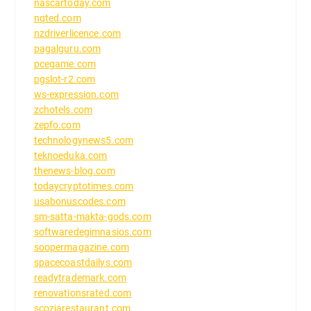
nascartoday.com
nqted.com
nzdriverlicence.com
pagalguru.com
pcegame.com
pgslot-r2.com
ws-expression.com
zchotels.com
zepfo.com
technologynews5.com
teknoeduka.com
thenews-blog.com
todaycryptotimes.com
usabonuscodes.com
sm-satta-makta-gods.com
softwaredegimnasios.com
soopermagazine.com
spacecoastdailys.com
readytrademark.com
renovationsrated.com
scoziarestaurant.com