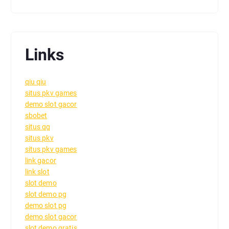
Links
qiu qiu
situs pkv games
demo slot gacor
sbobet
situs qq
situs pkv
situs pkv games
link gacor
link slot
slot demo
slot demo pg
demo slot pg
demo slot gacor
slot demo gratis