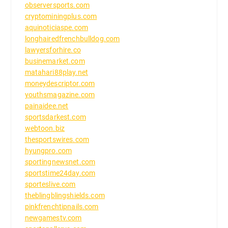
observersports.com
cryptominingplus.com
aquinoticiaspe.com
longhairedfrenchbulldog.com
lawyersforhire.co
businemarket.com
matahari88play.net
moneydescriptor.com
youthsmagazine.com
painaidee.net
sportsdarkest.com
webtoon.biz
thesportswires.com
hyungpro.com
sportingnewsnet.com
sportstime24day.com
sporteslive.com
theblingblingshields.com
pinkfrenchtipnails.com
newgamestv.com