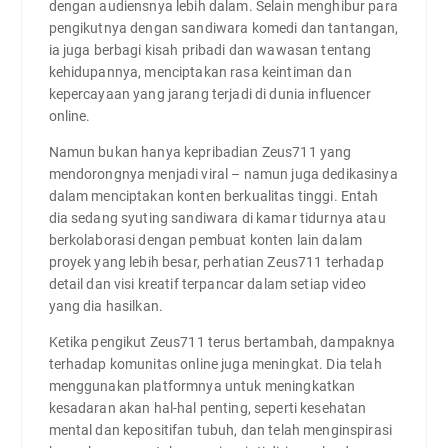
dengan audiensnya lebih dalam. Selain menghibur para
pengikutnya dengan sandiwara komedi dan tantangan,
ia juga berbagi kisah pribadi dan wawasan tentang
kehidupannya, menciptakan rasa keintiman dan
kepercayaan yang jarang terjadi di dunia influencer
online.
Namun bukan hanya kepribadian Zeus711 yang
mendorongnya menjadi viral – namun juga dedikasinya
dalam menciptakan konten berkualitas tinggi. Entah
dia sedang syuting sandiwara di kamar tidurnya atau
berkolaborasi dengan pembuat konten lain dalam
proyek yang lebih besar, perhatian Zeus711 terhadap
detail dan visi kreatif terpancar dalam setiap video
yang dia hasilkan.
Ketika pengikut Zeus711 terus bertambah, dampaknya
terhadap komunitas online juga meningkat. Dia telah
menggunakan platformnya untuk meningkatkan
kesadaran akan hal-hal penting, seperti kesehatan
mental dan kepositifan tubuh, dan telah menginspirasi