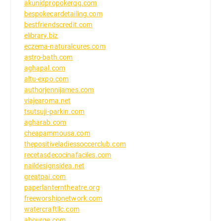
akunidpropokerqq.com
bespokecardetailing.com
bestfriendscredit.com
elibrary.biz
eczema-naturalcures.com
astro-bath.com
aghapal.com
altu-expo.com
authorjennijames.com
viajearoma.net
tsutsuji-parkin.com
agharab.com
cheapammousa.com
thepositiveladiessoccerclub.com
recetasdecocinafaciles.com
naildesignsidea.net
greatpai.com
paperlanterntheatre.org
freeworshipnetwork.com
watercraftllc.com
abourge.com