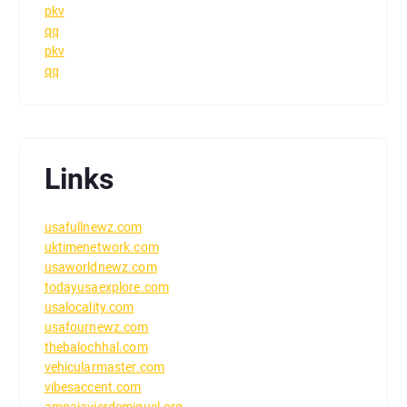
pkv
qq
pkv
qq
Links
usafullnewz.com
uktimenetwork.com
usaworldnewz.com
todayusaexplore.com
usalocality.com
usafournewz.com
thebalochhal.com
vehicularmaster.com
vibesaccent.com