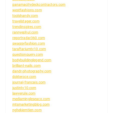
panamacitydeckcontractors.com
westfashions.com
toolshandy.com
travelstager.com
trendinspires.com
rannyephul.com
reportradar360.com
swaggyfashion.com
taraftariumtv10.com
questionquery.com
bodybuildinglegend.com
brilliant-nails.com
dandr-photography.com
dokteroce.com
journal-francais.com
justintv10.com
lawyerule.com
mediamingleseaco.com
mtsmarketingblog.com
nghekiemtien.com