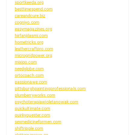
sportkeeda.org
besttimespend.com
careandcure.biz
cogniyo.com
easymagazines.org
hirfanjilasmi.com
hometricks.org
leathercraftpro.com
microgridpower.org
mixiqo.com
needglobe.com
ortocoach.com
passionawe.com
pittsburghpaintingprofessionals.com
plumberryworks.com
psychoterapiawioletanowak.com
quickultimate.com
quirkyquester.com
sexmedicineformen.com
shiftripple.com
slotterpercaya.co