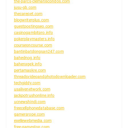
the-parcs-clematiscondos.com
jusu-gb.com
thecarepet.com
blogwriterplus.com
guestpostingseo.com
casinogambitpro.info
pokerplaymasters.info
courseoncourse.com
bantinbatdongsan247.com
bahednog.info
bahenxgek.info
pertamaskre.com
threadsvideoandphotodownloader.com
techgiddy.com
usalivenetwork.com
jackpotrushonline.info
ucnewshindi.com
freecellphonedatabase.com
gamersrope.com
exellewebmedia.com
free-gamestop.com