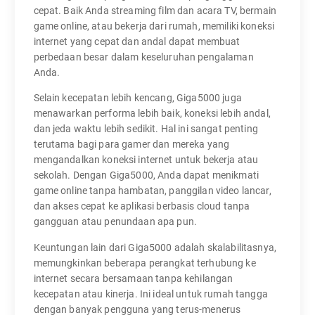
cepat. Baik Anda streaming film dan acara TV, bermain
game online, atau bekerja dari rumah, memiliki koneksi
internet yang cepat dan andal dapat membuat
perbedaan besar dalam keseluruhan pengalaman
Anda.
Selain kecepatan lebih kencang, Giga5000 juga
menawarkan performa lebih baik, koneksi lebih andal,
dan jeda waktu lebih sedikit. Hal ini sangat penting
terutama bagi para gamer dan mereka yang
mengandalkan koneksi internet untuk bekerja atau
sekolah. Dengan Giga5000, Anda dapat menikmati
game online tanpa hambatan, panggilan video lancar,
dan akses cepat ke aplikasi berbasis cloud tanpa
gangguan atau penundaan apa pun.
Keuntungan lain dari Giga5000 adalah skalabilitasnya,
memungkinkan beberapa perangkat terhubung ke
internet secara bersamaan tanpa kehilangan
kecepatan atau kinerja. Ini ideal untuk rumah tangga
dengan banyak pengguna yang terus-menerus