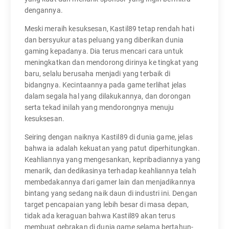
dengannya.
Meski meraih kesuksesan, Kastil89 tetap rendah hati
dan bersyukur atas peluang yang diberikan dunia
gaming kepadanya. Dia terus mencari cara untuk
meningkatkan dan mendorong dirinya ke tingkat yang
baru, selalu berusaha menjadi yang terbaik di
bidangnya. Kecintaannya pada game terlihat jelas
dalam segala hal yang dilakukannya, dan dorongan
serta tekad inilah yang mendorongnya menuju
kesuksesan.
Seiring dengan naiknya Kastil89 di dunia game, jelas
bahwa ia adalah kekuatan yang patut diperhitungkan.
Keahliannya yang mengesankan, kepribadiannya yang
menarik, dan dedikasinya terhadap keahliannya telah
membedakannya dari gamer lain dan menjadikannya
bintang yang sedang naik daun di industri ini. Dengan
target pencapaian yang lebih besar di masa depan,
tidak ada keraguan bahwa Kastil89 akan terus
membuat gebrakan di dunia game selama bertahun-