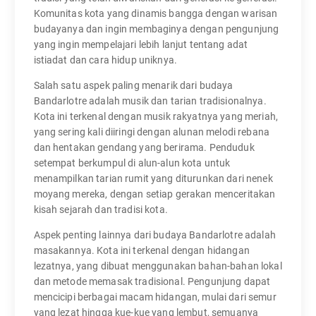
Komunitas kota yang dinamis bangga dengan warisan
budayanya dan ingin membaginya dengan pengunjung
yang ingin mempelajari lebih lanjut tentang adat
istiadat dan cara hidup uniknya.
Salah satu aspek paling menarik dari budaya
Bandarlotre adalah musik dan tarian tradisionalnya.
Kota ini terkenal dengan musik rakyatnya yang meriah,
yang sering kali diiringi dengan alunan melodi rebana
dan hentakan gendang yang berirama. Penduduk
setempat berkumpul di alun-alun kota untuk
menampilkan tarian rumit yang diturunkan dari nenek
moyang mereka, dengan setiap gerakan menceritakan
kisah sejarah dan tradisi kota.
Aspek penting lainnya dari budaya Bandarlotre adalah
masakannya. Kota ini terkenal dengan hidangan
lezatnya, yang dibuat menggunakan bahan-bahan lokal
dan metode memasak tradisional. Pengunjung dapat
mencicipi berbagai macam hidangan, mulai dari semur
yang lezat hingga kue-kue yang lembut, semuanya