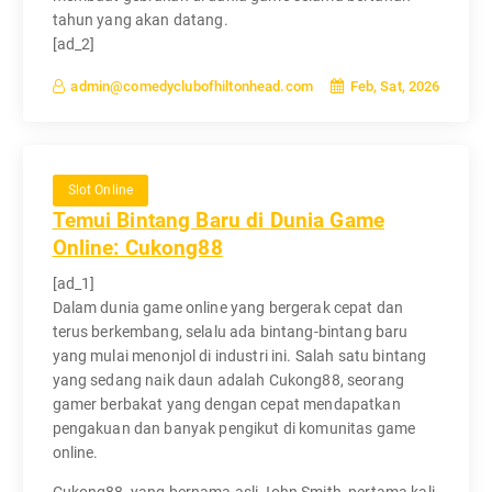
tahun yang akan datang.
[ad_2]
Feb, Sat, 2026
admin@comedyclubofhiltonhead.com
Slot Online
Temui Bintang Baru di Dunia Game
Online: Cukong88
[ad_1]
Dalam dunia game online yang bergerak cepat dan
terus berkembang, selalu ada bintang-bintang baru
yang mulai menonjol di industri ini. Salah satu bintang
yang sedang naik daun adalah Cukong88, seorang
gamer berbakat yang dengan cepat mendapatkan
pengakuan dan banyak pengikut di komunitas game
online.