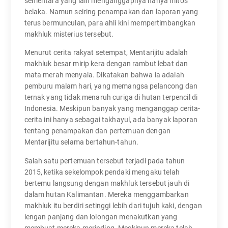
sementara yang lain menganggapnya hanya mitos
belaka. Namun seiring penampakan dan laporan yang
terus bermunculan, para ahli kini mempertimbangkan
makhluk misterius tersebut.
Menurut cerita rakyat setempat, Mentarijitu adalah
makhluk besar mirip kera dengan rambut lebat dan
mata merah menyala. Dikatakan bahwa ia adalah
pemburu malam hari, yang memangsa pelancong dan
ternak yang tidak menaruh curiga di hutan terpencil di
Indonesia. Meskipun banyak yang menganggap cerita-
cerita ini hanya sebagai takhayul, ada banyak laporan
tentang penampakan dan pertemuan dengan
Mentarijitu selama bertahun-tahun.
Salah satu pertemuan tersebut terjadi pada tahun
2015, ketika sekelompok pendaki mengaku telah
bertemu langsung dengan makhluk tersebut jauh di
dalam hutan Kalimantan. Mereka menggambarkan
makhluk itu berdiri setinggi lebih dari tujuh kaki, dengan
lengan panjang dan lolongan menakutkan yang
membuat mereka merinding. Meskipun mereka telah