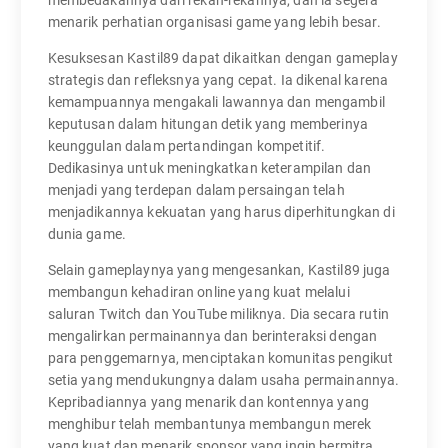
menarik perhatian organisasi game yang lebih besar.
Kesuksesan Kastil89 dapat dikaitkan dengan gameplay
strategis dan refleksnya yang cepat. Ia dikenal karena
kemampuannya mengakali lawannya dan mengambil
keputusan dalam hitungan detik yang memberinya
keunggulan dalam pertandingan kompetitif.
Dedikasinya untuk meningkatkan keterampilan dan
menjadi yang terdepan dalam persaingan telah
menjadikannya kekuatan yang harus diperhitungkan di
dunia game.
Selain gameplaynya yang mengesankan, Kastil89 juga
membangun kehadiran online yang kuat melalui
saluran Twitch dan YouTube miliknya. Dia secara rutin
mengalirkan permainannya dan berinteraksi dengan
para penggemarnya, menciptakan komunitas pengikut
setia yang mendukungnya dalam usaha permainannya.
Kepribadiannya yang menarik dan kontennya yang
menghibur telah membantunya membangun merek
yang kuat dan menarik sponsor yang ingin bermitra