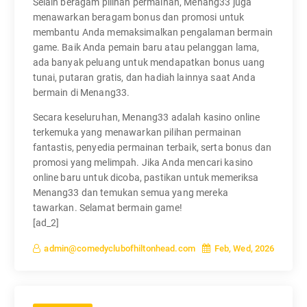
Selain beragam pilihan permainan, Menang33 juga
menawarkan beragam bonus dan promosi untuk
membantu Anda memaksimalkan pengalaman bermain
game. Baik Anda pemain baru atau pelanggan lama,
ada banyak peluang untuk mendapatkan bonus uang
tunai, putaran gratis, dan hadiah lainnya saat Anda
bermain di Menang33.
Secara keseluruhan, Menang33 adalah kasino online
terkemuka yang menawarkan pilihan permainan
fantastis, penyedia permainan terbaik, serta bonus dan
promosi yang melimpah. Jika Anda mencari kasino
online baru untuk dicoba, pastikan untuk memeriksa
Menang33 dan temukan semua yang mereka
tawarkan. Selamat bermain game!
[ad_2]
Feb, Wed, 2026
admin@comedyclubofhiltonhead.com