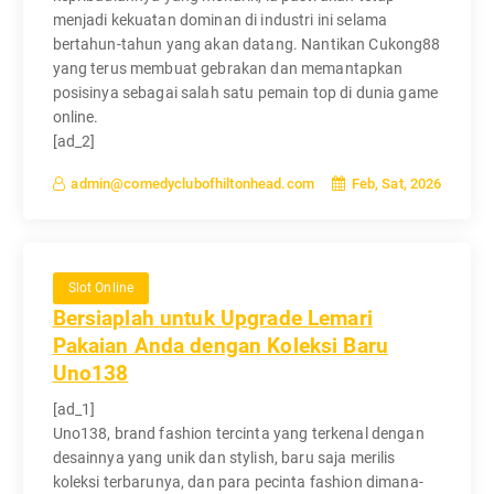
menjadi kekuatan dominan di industri ini selama
bertahun-tahun yang akan datang. Nantikan Cukong88
yang terus membuat gebrakan dan memantapkan
posisinya sebagai salah satu pemain top di dunia game
online.
[ad_2]
Feb, Sat, 2026
admin@comedyclubofhiltonhead.com
Slot Online
Bersiaplah untuk Upgrade Lemari
Pakaian Anda dengan Koleksi Baru
Uno138
[ad_1]
Uno138, brand fashion tercinta yang terkenal dengan
desainnya yang unik dan stylish, baru saja merilis
koleksi terbarunya, dan para pecinta fashion dimana-