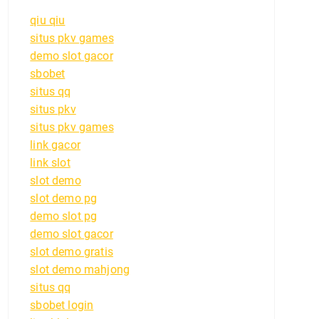
qiu qiu
situs pkv games
demo slot gacor
sbobet
situs qq
situs pkv
situs pkv games
link gacor
link slot
slot demo
slot demo pg
demo slot pg
demo slot gacor
slot demo gratis
slot demo mahjong
situs qq
sbobet login