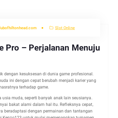
ubofhiltonhead.com
Slot Online
e Pro – Perjalanan Menuju
k dengan kesuksesan di dunia game profesional.
da ini dengan cepat berubah menjadi karier yang
 hasratnya terhadap game.
usia muda, seperti banyak anak lain seusianya.
i bakat alami dalam hal itu. Refleksnya cepat,
ya beradaptasi dengan permainan dan tantangan
bagi Kenzo123 untuk mulai memenangkan turnamen