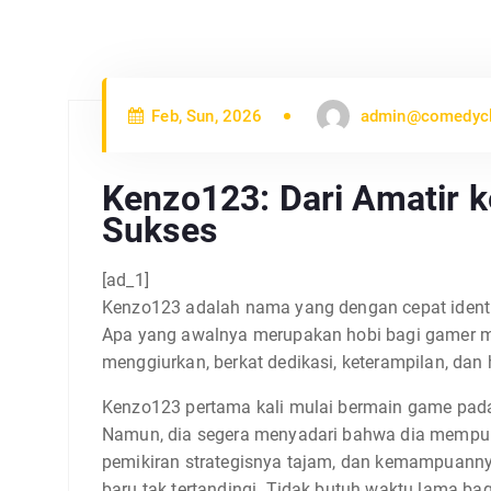
Feb, Sun, 2026
admin@comedycl
Kenzo123: Dari Amatir k
Sukses
[ad_1]
Kenzo123 adalah nama yang dengan cepat identi
Apa yang awalnya merupakan hobi bagi gamer mu
menggiurkan, berkat dedikasi, keterampilan, dan
Kenzo123 pertama kali mulai bermain game pada 
Namun, dia segera menyadari bahwa dia mempunya
pemikiran strategisnya tajam, dan kemampuann
baru tak tertandingi. Tidak butuh waktu lama 