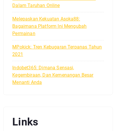
Dalam Taruhan Online
Melepaskan Kekuatan Asoka88:
Bagaimana Platform Ini Mengubah
Permainan
MPokick: Tren Kebugaran Terpanas Tahun
2021
Indobet365: Dimana Sensasi,
Kegembiraan, Dan Kemenangan Besar
Menanti Anda
Links