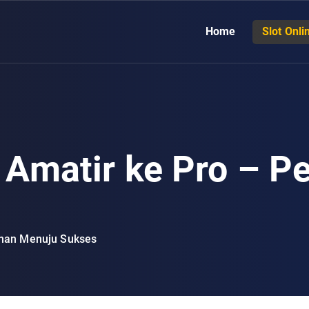
Home
Slot Onli
maxwin besar setiap hari. Cocok untuk Anda yang mencari kemenangan konsisten
 Amatir ke Pro – P
anan Menuju Sukses