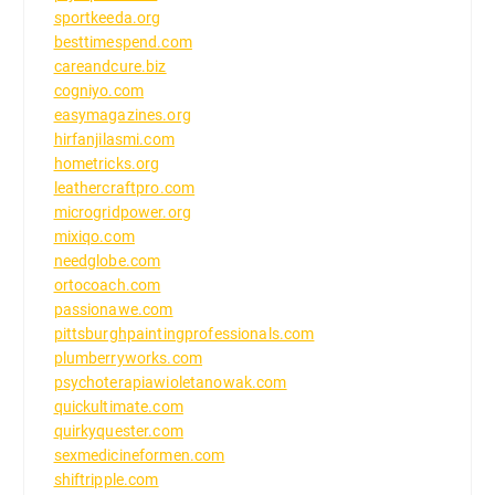
sportkeeda.org
besttimespend.com
careandcure.biz
cogniyo.com
easymagazines.org
hirfanjilasmi.com
hometricks.org
leathercraftpro.com
microgridpower.org
mixiqo.com
needglobe.com
ortocoach.com
passionawe.com
pittsburghpaintingprofessionals.com
plumberryworks.com
psychoterapiawioletanowak.com
quickultimate.com
quirkyquester.com
sexmedicineformen.com
shiftripple.com