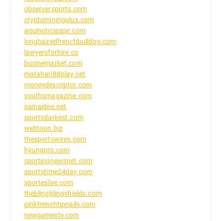
observersports.com
cryptominingplus.com
aquinoticiaspe.com
longhairedfrenchbulldog.com
lawyersforhire.co
businemarket.com
matahari88play.net
moneydescriptor.com
youthsmagazine.com
painaidee.net
sportsdarkest.com
webtoon.biz
thesportswires.com
hyungpro.com
sportingnewsnet.com
sportstime24day.com
sporteslive.com
theblingblingshields.com
pinkfrenchtipnails.com
newgamestv.com