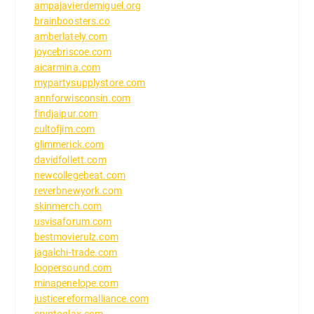
ampajavierdemiguel.org
brainboosters.co
amberlately.com
joycebriscoe.com
aicarmina.com
mypartysupplystore.com
annforwisconsin.com
findjaipur.com
cultofjim.com
glimmerick.com
davidfollett.com
newcollegebeat.com
reverbnewyork.com
skinmerch.com
usvisaforum.com
bestmovierulz.com
jagalchi-trade.com
loopersound.com
minapenelope.com
justicereformalliance.com
cryptoglax.com