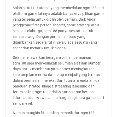
Salah satu fitur utama yang membedakan sgm188 dari
platform game lainnya adalah banyaknya pilihan game
yang tersedia untuk dipilih oleh pemain. Baik Anda
penggemar first-person shooter, game strategi, atau
simulasi olahraga, sgm188 punya sesuatu untuk
semua orang. Dengan permainan baru yang
ditambahkan secara rutin, selalu ada sesuatu yang
segar dan menarik untuk dicoba.
Selain menawarkan beragam pilihan permainan,
sgm188 juga menyediakan sejumlah alat dan sumber
daya untuk membantu para gamer meningkatkan
keterampilan mereka dan tetap menjadi yang teratas
dalam permainan mereka. Dari tutorial mendalam dan
panduan strategi hingga streaming langsung dan
forum online, sgm188 adalah harta karun berupa
informasi dan wawasan berharga bagi para gamer dari
semua level.
Namun mungkin fitur paling menarik dari sgm188