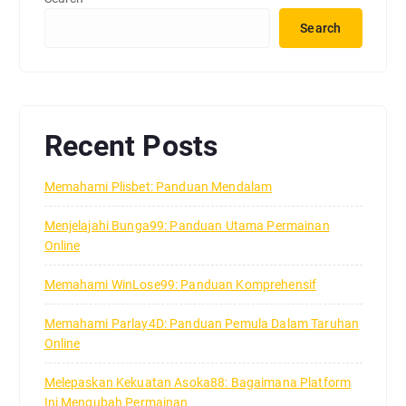
Search
Recent Posts
Memahami Plisbet: Panduan Mendalam
Menjelajahi Bunga99: Panduan Utama Permainan
Online
Memahami WinLose99: Panduan Komprehensif
Memahami Parlay4D: Panduan Pemula Dalam Taruhan
Online
Melepaskan Kekuatan Asoka88: Bagaimana Platform
Ini Mengubah Permainan