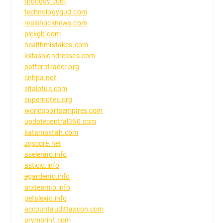
qrdoggy.com
technologygud.com
realshocknews.com
pickgb.com
healthmistakes.com
ksfashiondresses.com
patterntrader.org
cnhpa.net
sitalotus.com
supernotes.org
worldsportsempires.com
updatecentral360.com
katamastah.com
zqscore.net
aseleraio.info
asticio.info
egardenio.info
arxteamio.info
getalexio.info
accountaudittaxcon.com
prymprint.com