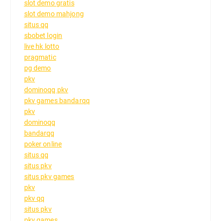
slot demo gratis
slot demo mahjong
situs qq
sbobet login
live hk lotto
pragmatic
pg demo
pkv
dominoqq pkv
pkv games bandarqq
pkv
dominoqq
bandarqq
poker online
situs qq
situs pkv
situs pkv games
pkv
pkv qq
situs pkv
pkv games