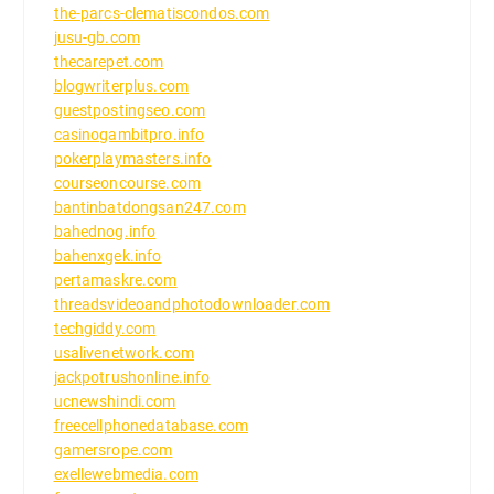
the-parcs-clematiscondos.com
jusu-gb.com
thecarepet.com
blogwriterplus.com
guestpostingseo.com
casinogambitpro.info
pokerplaymasters.info
courseoncourse.com
bantinbatdongsan247.com
bahednog.info
bahenxgek.info
pertamaskre.com
threadsvideoandphotodownloader.com
techgiddy.com
usalivenetwork.com
jackpotrushonline.info
ucnewshindi.com
freecellphonedatabase.com
gamersrope.com
exellewebmedia.com