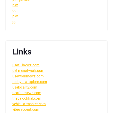
pkv
qq
pkv
qq
Links
usafullnewz.com
uktimenetwork.com
usaworldnewz.com
todayusaexplore.com
usalocality.com
usafournewz.com
thebalochhal.com
vehicularmaster.com
vibesaccent.com