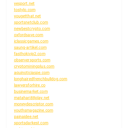
yesport.net
tostylo.com
yougetthat.net
sportsnetclub.com
newbestcrypto.com
oxfordsave.com
iclassicgames.com
saung-artikel.com
fasthokivip2.com
observersports.com
cryptominingplus.com
aquinoticiaspe.com
longhairedfrenchbulldog.com
lawyersforhire.co
businemarket.com
matahari88play.net
moneydescriptor.com
youthsmagazine.com
painaidee.net
sportsdarkest.com