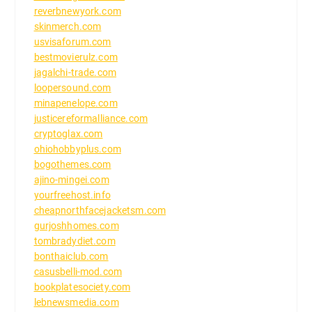
reverbnewyork.com
skinmerch.com
usvisaforum.com
bestmovierulz.com
jagalchi-trade.com
loopersound.com
minapenelope.com
justicereformalliance.com
cryptoglax.com
ohiohobbyplus.com
bogothemes.com
ajino-mingei.com
yourfreehost.info
cheapnorthfacejacketsm.com
gurjoshhomes.com
tombradydiet.com
bonthaiclub.com
casusbelli-mod.com
bookplatesociety.com
lebnewsmedia.com