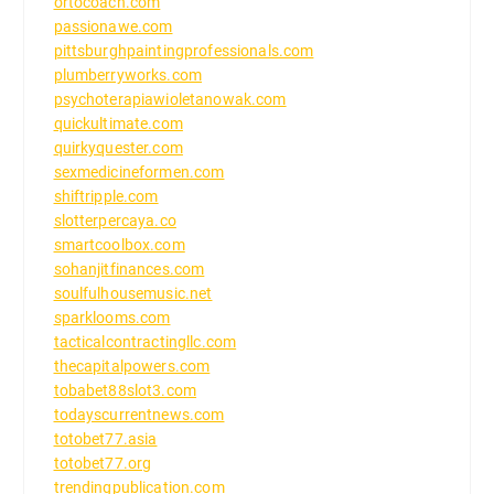
ortocoach.com
passionawe.com
pittsburghpaintingprofessionals.com
plumberryworks.com
psychoterapiawioletanowak.com
quickultimate.com
quirkyquester.com
sexmedicineformen.com
shiftripple.com
slotterpercaya.co
smartcoolbox.com
sohanjitfinances.com
soulfulhousemusic.net
sparklooms.com
tacticalcontractingllc.com
thecapitalpowers.com
tobabet88slot3.com
todayscurrentnews.com
totobet77.asia
totobet77.org
trendingpublication.com