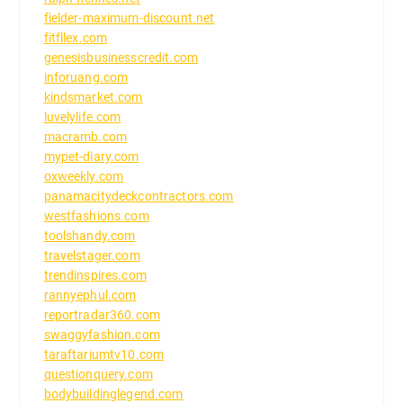
fielder-maximum-discount.net
fitfllex.com
genesisbusinesscredit.com
inforuang.com
kindsmarket.com
luvelylife.com
macramb.com
mypet-diary.com
oxweekly.com
panamacitydeckcontractors.com
westfashions.com
toolshandy.com
travelstager.com
trendinspires.com
rannyephul.com
reportradar360.com
swaggyfashion.com
taraftariumtv10.com
questionquery.com
bodybuildinglegend.com