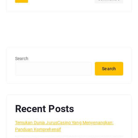
Search
Search
Recent Posts
Temukan Dunia JurusCasino Yang Menyenangkan:
Panduan Komprehensif