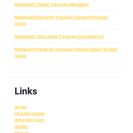
Memahami Plisbet: Panduan Mendalam
Menjelajahi Bunga99: Panduan Utama Permainan
Online
Memahami WinLose99: Panduan Komprehensif
Memahami Parlay4D: Panduan Pemula Dalam Taruhan
Online
Links
qiu qiu
situs pkv games
demo slot gacor
sbobet
situs qq