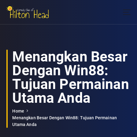
S
k
i
Temukan slot Mahjong Ways paling gacor hari ini dan raih peluang maxwin besar
p
setiap hari. Cocok untuk Anda yang mencari kemenangan konsisten.
t
o
c
o
Menangkan Besar
n
t
Dengan Win88:
e
n
Tujuan Permainan
t
Utama Anda
Home
Menangkan Besar Dengan Win88: Tujuan Permainan
Utama Anda