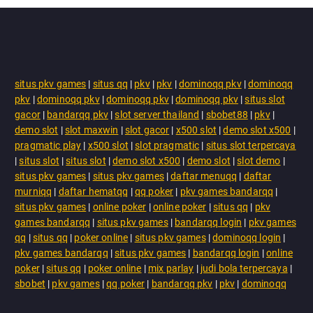
situs pkv games
|
situs qq
|
pkv
|
pkv
|
dominoqq pkv
|
dominoqq
pkv
|
dominoqq pkv
|
dominoqq pkv
|
dominoqq pkv
|
situs slot
gacor
|
bandarqq pkv
|
slot server thailand
|
sbobet88
|
pkv
|
demo slot
|
slot maxwin
|
slot gacor
|
x500 slot
|
demo slot x500
|
pragmatic play
|
x500 slot
|
slot pragmatic
|
situs slot terpercaya
|
situs slot
|
situs slot
|
demo slot x500
|
demo slot
|
slot demo
|
situs pkv games
|
situs pkv games
|
daftar menuqq
|
daftar
murniqq
|
daftar hematqq
|
qq poker
|
pkv games bandarqq
|
situs pkv games
|
online poker
|
online poker
|
situs qq
|
pkv
games bandarqq
|
situs pkv games
|
bandarqq login
|
pkv games
qq
|
situs qq
|
poker online
|
situs pkv games
|
dominoqq login
|
pkv games bandarqq
|
situs pkv games
|
bandarqq login
|
online
poker
|
situs qq
|
poker online
|
mix parlay
|
judi bola terpercaya
|
sbobet
|
pkv games
|
qq poker
|
bandarqq pkv
|
pkv
|
dominoqq