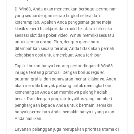
Di Win88, Anda akan menemukan berbagai permainan
yang sesuai dengan setiap tingkat selera dan
keterampilan. Apakah Anda penggemar game meja
klasik seperti blackjack dan roulette, atau lebih suka
sensasi slot dan poker video, Win88 memiliki sesuatu
untuk semua orang. Plus, dengan game baru
ditambahkan secara teratur, Anda tidak akan pernah
kehabisan opsi untuk membuat Anda terhibur.
Tapi ini bukan hanya tentang pertandingan di Win88 –
ini juga tentang promosi. Dengan bonus reguler,
putaran gratis, dan penawaran menarik lainnya, Anda
akan memiliki banyak peluang untuk meningkatkan
kemenangan Anda dan membawa pulang hadiah
besar. Dan dengan program loyalitas yang memberi
penghargaan kepada Anda untuk bermain, semakin
banyak permainan Anda, semakin banyak yang akan
Anda hasilkan.
Layanan pelanggan juga merupakan prioritas utama di