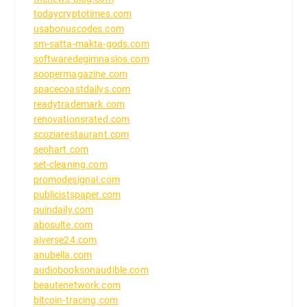
todaycryptotimes.com
usabonuscodes.com
sm-satta-makta-gods.com
softwaredegimnasios.com
soopermagazine.com
spacecoastdailys.com
readytrademark.com
renovationsrated.com
scoziarestaurant.com
seohart.com
set-cleaning.com
promodesignai.com
publicistspaper.com
quindaily.com
abosulte.com
aiverse24.com
anubella.com
audiobooksonaudible.com
beautenetwork.com
bitcoin-tracing.com