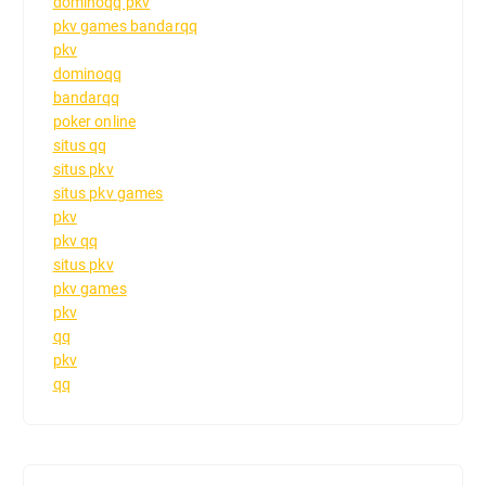
dominoqq pkv
pkv games bandarqq
pkv
dominoqq
bandarqq
poker online
situs qq
situs pkv
situs pkv games
pkv
pkv qq
situs pkv
pkv games
pkv
qq
pkv
qq