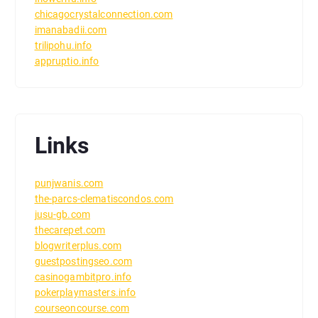
chicagocrystalconnection.com
imanabadii.com
trilipohu.info
appruptio.info
Links
punjwanis.com
the-parcs-clematiscondos.com
jusu-gb.com
thecarepet.com
blogwriterplus.com
guestpostingseo.com
casinogambitpro.info
pokerplaymasters.info
courseoncourse.com