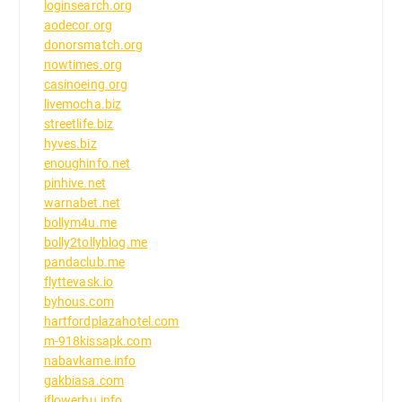
loginsearch.org
aodecor.org
donorsmatch.org
nowtimes.org
casinoeing.org
livemocha.biz
streetlife.biz
hyves.biz
enoughinfo.net
pinhive.net
warnabet.net
bollym4u.me
bolly2tollyblog.me
pandaclub.me
flyttevask.io
byhous.com
hartfordplazahotel.com
m-918kissapk.com
nabavkame.info
gakbiasa.com
iflowerhu.info