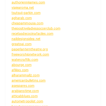
authorjennijames.com
viajearoma.net
tsutsuji-parkin.com
agharab.com
cheapammousa.com
thepositiveladiessoccerclub.com
recetasdecocinafaciles.com
naildesignsidea.net
greatpai.com
paperlanterntheatre.org
freeworshipnetwork.com
watercraftllc.com
abourge.com
afiliixs.com
alharammallz.com
americanbulletins.com
asespares.com
arabianstime.com
atticabblues.com
autometropolist.com