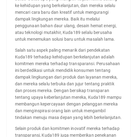
ke kehidupan yang berkelanjutan, dan mereka selalu
mencari cara baru dan kreatif untuk mengurangi
dampak lingkungan mereka. Baik itu melalui
penggunaan bahan daur ulang, desain hemat energi,
atau teknologi mutakhir, Kuda189 selalu berusaha
untuk menemukan solusi baru untuk masalah lama.
Salah satu aspek paling menarik dari pendekatan
Kuda189 terhadap kehidupan berkelanjutan adalah
komitmen mereka terhadap transparansi. Perusahaan
ini berdedikasi untuk mendidik konsumen tentang
dampak lingkungan dari produk dan layanan mereka,
dan mereka selalu terbuka dan jujur ​​tentang praktik
dan proses mereka. Dengan bersikap transparan
tentang upaya keberlanjutan mereka, Kuda189 mampu
membangun kepercayaan dengan pelanggan mereka
dan menginspirasi orang lain untuk mengambil
tindakan menuju masa depan yang lebih berkelanjutan.
Selain produk dan komitmen inovatif mereka terhadap
transparansi, Kuda189 juga memberikan penekanan