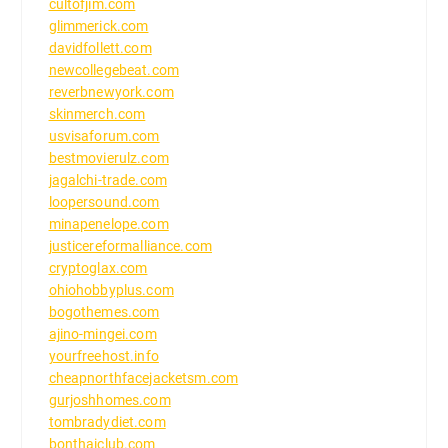
cultofjim.com
glimmerick.com
davidfollett.com
newcollegebeat.com
reverbnewyork.com
skinmerch.com
usvisaforum.com
bestmovierulz.com
jagalchi-trade.com
loopersound.com
minapenelope.com
justicereformalliance.com
cryptoglax.com
ohiohobbyplus.com
bogothemes.com
ajino-mingei.com
yourfreehost.info
cheapnorthfacejacketsm.com
gurjoshhomes.com
tombradydiet.com
bonthaiclub.com