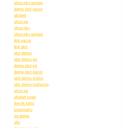
situs pkv games
demo slot gacor
sbobet
situs qq
situs pkv
situs pkv games
link gacor
link slot
slot demo
slot demo pg
demo slot pg
demo slot gacor
slot demo gratis
slot demo mahjong
situs qq
sbobet login
live hk lotto
pragmatic
pg demo
pkv