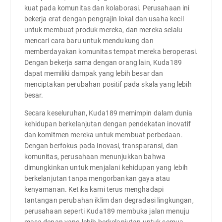
kuat pada komunitas dan kolaborasi. Perusahaan ini
bekerja erat dengan pengrajin lokal dan usaha kecil
untuk membuat produk mereka, dan mereka selalu
mencari cara baru untuk mendukung dan
memberdayakan komunitas tempat mereka beroperasi.
Dengan bekerja sama dengan orang lain, Kuda189
dapat memiliki dampak yang lebih besar dan
menciptakan perubahan positif pada skala yang lebih
besar.
Secara keseluruhan, Kuda189 memimpin dalam dunia
kehidupan berkelanjutan dengan pendekatan inovatif
dan komitmen mereka untuk membuat perbedaan.
Dengan berfokus pada inovasi, transparansi, dan
komunitas, perusahaan menunjukkan bahwa
dimungkinkan untuk menjalani kehidupan yang lebih
berkelanjutan tanpa mengorbankan gaya atau
kenyamanan. Ketika kami terus menghadapi
tantangan perubahan iklim dan degradasi lingkungan,
perusahaan seperti Kuda189 membuka jalan menuju