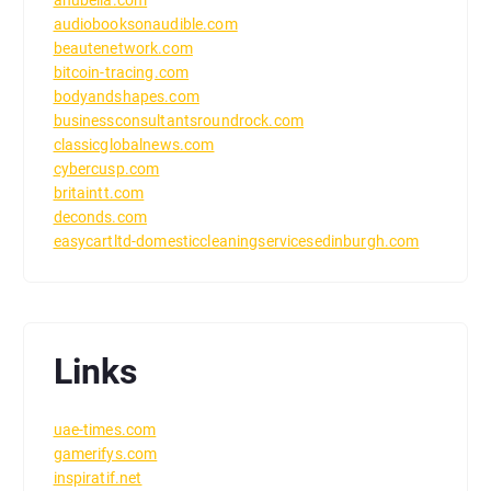
audiobooksonaudible.com
beautenetwork.com
bitcoin-tracing.com
bodyandshapes.com
businessconsultantsroundrock.com
classicglobalnews.com
cybercusp.com
britaintt.com
deconds.com
easycartltd-domesticcleaningservicesedinburgh.com
Links
uae-times.com
gamerifys.com
inspiratif.net