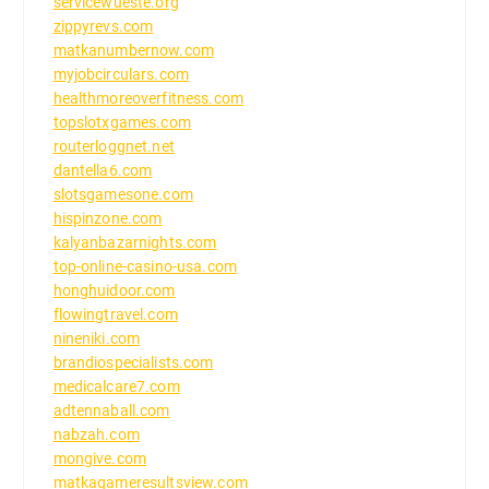
servicewueste.org
zippyrevs.com
matkanumbernow.com
myjobcirculars.com
healthmoreoverfitness.com
topslotxgames.com
routerloggnet.net
dantella6.com
slotsgamesone.com
hispinzone.com
kalyanbazarnights.com
top-online-casino-usa.com
honghuidoor.com
flowingtravel.com
nineniki.com
brandiospecialists.com
medicalcare7.com
adtennaball.com
nabzah.com
mongive.com
matkagameresultsview.com