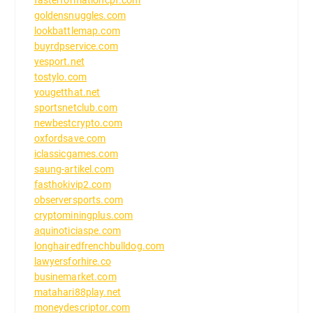
goldensnuggles.com
lookbattlemap.com
buyrdpservice.com
yesport.net
tostylo.com
yougetthat.net
sportsnetclub.com
newbestcrypto.com
oxfordsave.com
iclassicgames.com
saung-artikel.com
fasthokivip2.com
observersports.com
cryptominingplus.com
aquinoticiaspe.com
longhairedfrenchbulldog.com
lawyersforhire.co
businemarket.com
matahari88play.net
moneydescriptor.com