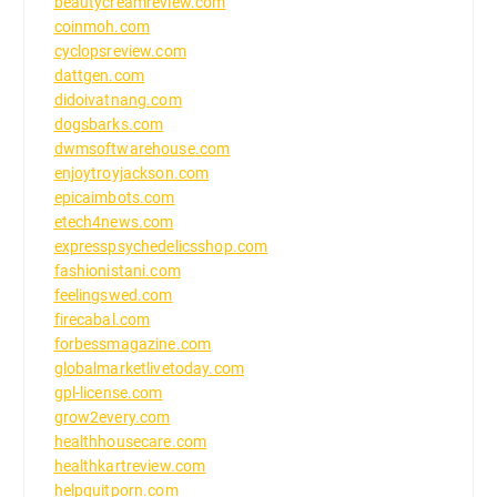
beautycreamreview.com
coinmoh.com
cyclopsreview.com
dattgen.com
didoivatnang.com
dogsbarks.com
dwmsoftwarehouse.com
enjoytroyjackson.com
epicaimbots.com
etech4news.com
expresspsychedelicsshop.com
fashionistani.com
feelingswed.com
firecabal.com
forbessmagazine.com
globalmarketlivetoday.com
gpl-license.com
grow2every.com
healthhousecare.com
healthkartreview.com
helpquitporn.com