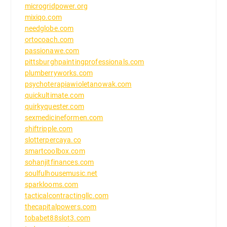
microgridpower.org
mixiqo.com
needglobe.com
ortocoach.com
passionawe.com
pittsburghpaintingprofessionals.com
plumberryworks.com
psychoterapiawioletanowak.com
quickultimate.com
quirkyquester.com
sexmedicineformen.com
shiftripple.com
slotterpercaya.co
smartcoolbox.com
sohanjitfinances.com
soulfulhousemusic.net
sparklooms.com
tacticalcontractingllc.com
thecapitalpowers.com
tobabet88slot3.com