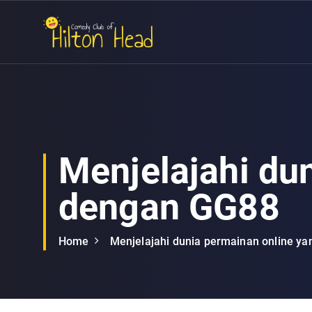
S
k
i
Temukan slot Mahjong Ways paling gacor hari ini dan raih peluang 
p
t
o
c
o
n
Menjelajahi du
t
e
dengan GG88
n
t
Home
Menjelajahi dunia permainan online y