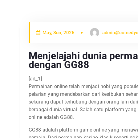
May, Sun, 2025
admin@comedycl
Menjelajahi dunia perma
dengan GG88
[ad_1]
Permainan online telah menjadi hobi yang popule
pelarian yang mendebarkan dari kesibukan sehar
sekarang dapat terhubung dengan orang lain da
berbagai dunia virtual. Salah satu platform yan
online adalah GG88.
GG88 adalah platform game online yang menaw
pemain. Dari permainan kasino klasik seperti po