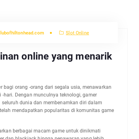
ubofhiltonhead.com
Slot Online
inan online yang menarik
r bagi orang -orang dari segala usia, menawarkan
i -hari. Dengan munculnya teknologi, gamer
ri seluruh dunia dan membenamkan diri dalam
g telah mendapatkan popularitas di komunitas game
arkan berbagai macam game untuk dinikmati
ker dan blackjack hingga penawaran yang lebih