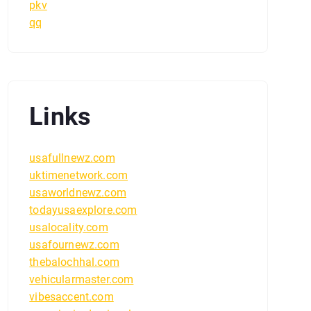
pkv
qq
Links
usafullnewz.com
uktimenetwork.com
usaworldnewz.com
todayusaexplore.com
usalocality.com
usafournewz.com
thebalochhal.com
vehicularmaster.com
vibesaccent.com