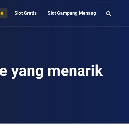
ne
Slot Gratis
Slot Gampang Menang
.
ne yang menarik