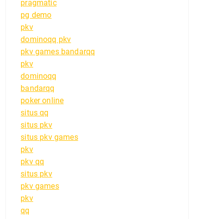
pragmatic
pg demo
pkv
dominoqq pkv
pkv games bandarqq
pkv
dominoqq
bandarqq
poker online
situs qq
situs pkv
situs pkv games
pkv
pkv qq
situs pkv
pkv games
pkv
qq