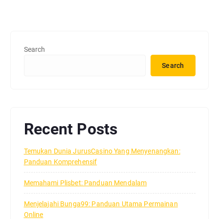
Search
Search
Recent Posts
Temukan Dunia JurusCasino Yang Menyenangkan:
Panduan Komprehensif
Memahami Plisbet: Panduan Mendalam
Menjelajahi Bunga99: Panduan Utama Permainan
Online