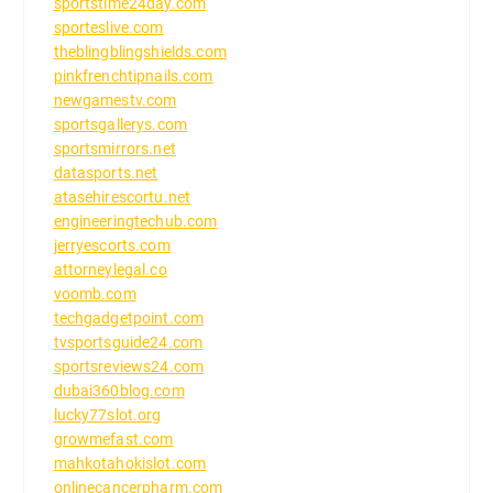
sportstime24day.com
sporteslive.com
theblingblingshields.com
pinkfrenchtipnails.com
newgamestv.com
sportsgallerys.com
sportsmirrors.net
datasports.net
atasehirescortu.net
engineeringtechub.com
jerryescorts.com
attorneylegal.co
voomb.com
techgadgetpoint.com
tvsportsguide24.com
sportsreviews24.com
dubai360blog.com
lucky77slot.org
growmefast.com
mahkotahokislot.com
onlinecancerpharm.com