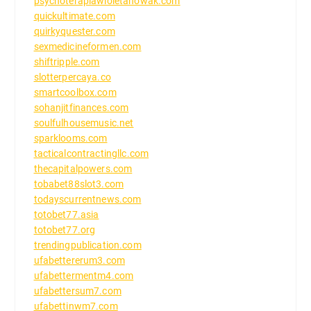
psychoterapiawioletanowak.com
quickultimate.com
quirkyquester.com
sexmedicineformen.com
shiftripple.com
slotterpercaya.co
smartcoolbox.com
sohanjitfinances.com
soulfulhousemusic.net
sparklooms.com
tacticalcontractingllc.com
thecapitalpowers.com
tobabet88slot3.com
todayscurrentnews.com
totobet77.asia
totobet77.org
trendingpublication.com
ufabettererum3.com
ufabettermentm4.com
ufabettersum7.com
ufabettinwm7.com