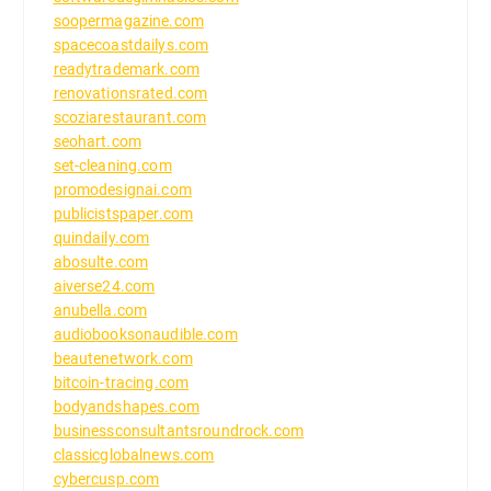
soopermagazine.com
spacecoastdailys.com
readytrademark.com
renovationsrated.com
scoziarestaurant.com
seohart.com
set-cleaning.com
promodesignai.com
publicistspaper.com
quindaily.com
abosulte.com
aiverse24.com
anubella.com
audiobooksonaudible.com
beautenetwork.com
bitcoin-tracing.com
bodyandshapes.com
businessconsultantsroundrock.com
classicglobalnews.com
cybercusp.com