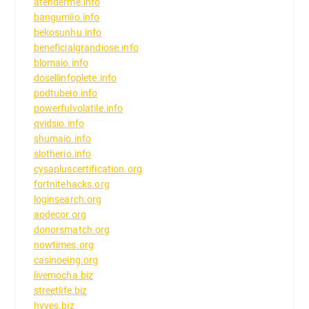
atenderme.info
bangumiio.info
bekosunhu.info
beneficialgrandiose.info
blomaio.info
dosellinfoplete.info
podtubeio.info
powerfulvolatile.info
qvidsio.info
shumaio.info
slotherio.info
cysapluscertification.org
fortnitehacks.org
loginsearch.org
aodecor.org
donorsmatch.org
nowtimes.org
casinoeing.org
livemocha.biz
streetlife.biz
hyves.biz