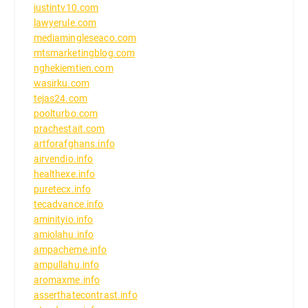
justintv10.com
lawyerule.com
mediamingleseaco.com
mtsmarketingblog.com
nghekiemtien.com
wasirku.com
tejas24.com
poolturbo.com
prachestait.com
artforafghans.info
airvendio.info
healthexe.info
puretecx.info
tecadvance.info
aminityio.info
amiolahu.info
ampacheme.info
ampullahu.info
aromaxme.info
asserthatecontrast.info