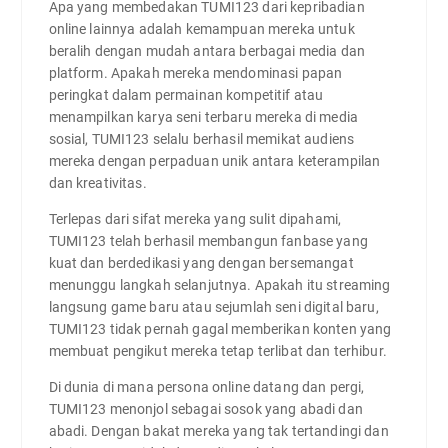
Apa yang membedakan TUMI123 dari kepribadian
online lainnya adalah kemampuan mereka untuk
beralih dengan mudah antara berbagai media dan
platform. Apakah mereka mendominasi papan
peringkat dalam permainan kompetitif atau
menampilkan karya seni terbaru mereka di media
sosial, TUMI123 selalu berhasil memikat audiens
mereka dengan perpaduan unik antara keterampilan
dan kreativitas.
Terlepas dari sifat mereka yang sulit dipahami,
TUMI123 telah berhasil membangun fanbase yang
kuat dan berdedikasi yang dengan bersemangat
menunggu langkah selanjutnya. Apakah itu streaming
langsung game baru atau sejumlah seni digital baru,
TUMI123 tidak pernah gagal memberikan konten yang
membuat pengikut mereka tetap terlibat dan terhibur.
Di dunia di mana persona online datang dan pergi,
TUMI123 menonjol sebagai sosok yang abadi dan
abadi. Dengan bakat mereka yang tak tertandingi dan