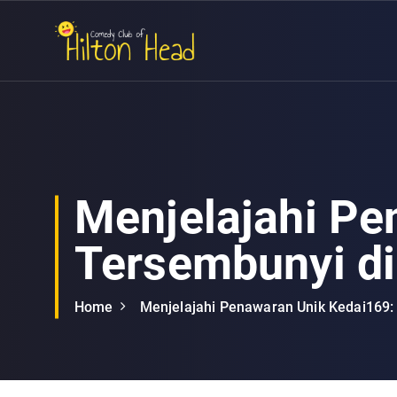
S
k
i
Temukan slot Mahjong Ways paling gacor hari ini dan raih peluang 
p
t
o
c
o
n
Menjelajahi Pe
t
e
Tersembunyi di
n
t
Home
Menjelajahi Penawaran Unik Kedai169: