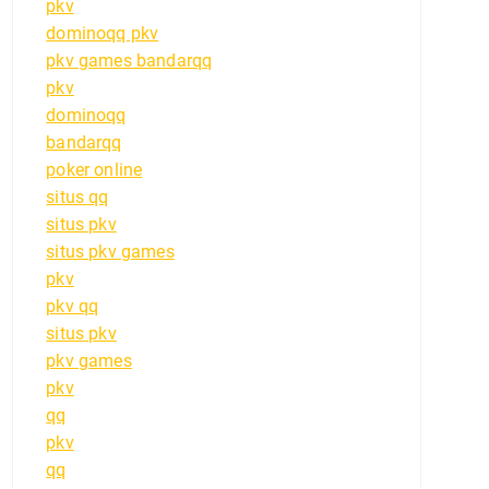
pkv
dominoqq pkv
pkv games bandarqq
pkv
dominoqq
bandarqq
poker online
situs qq
situs pkv
situs pkv games
pkv
pkv qq
situs pkv
pkv games
pkv
qq
pkv
qq