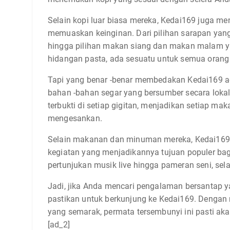
Selain kopi luar biasa mereka, Kedai169 juga m
memuaskan keinginan. Dari pilihan sarapan yang 
hingga pilihan makan siang dan makan malam y
hidangan pasta, ada sesuatu untuk semua orang
Tapi yang benar -benar membedakan Kedai169 
bahan -bahan segar yang bersumber secara lokal
terbukti di setiap gigitan, menjadikan setiap m
mengesankan.
Selain makanan dan minuman mereka, Kedai169 
kegiatan yang menjadikannya tujuan populer ba
pertunjukan musik live hingga pameran seni, sela
Jadi, jika Anda mencari pengalaman bersantap ya
pastikan untuk berkunjung ke Kedai169. Dengan 
yang semarak, permata tersembunyi ini pasti aka
[ad_2]