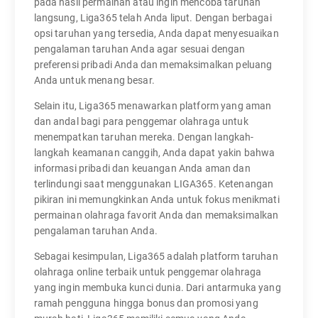
pada hasil permainan atau ingin mencoba taruhan
langsung, Liga365 telah Anda liput. Dengan berbagai
opsi taruhan yang tersedia, Anda dapat menyesuaikan
pengalaman taruhan Anda agar sesuai dengan
preferensi pribadi Anda dan memaksimalkan peluang
Anda untuk menang besar.
Selain itu, Liga365 menawarkan platform yang aman
dan andal bagi para penggemar olahraga untuk
menempatkan taruhan mereka. Dengan langkah-
langkah keamanan canggih, Anda dapat yakin bahwa
informasi pribadi dan keuangan Anda aman dan
terlindungi saat menggunakan LIGA365. Ketenangan
pikiran ini memungkinkan Anda untuk fokus menikmati
permainan olahraga favorit Anda dan memaksimalkan
pengalaman taruhan Anda.
Sebagai kesimpulan, Liga365 adalah platform taruhan
olahraga online terbaik untuk penggemar olahraga
yang ingin membuka kunci dunia. Dari antarmuka yang
ramah pengguna hingga bonus dan promosi yang