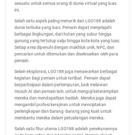
sesuatu untuk semua orang di dunia virtual yang luas
ini.
Salah satu aspek paling menarik dari LGO188 adalah
dunia terbuka yang luas. Pemain dapat menjelajahi
berbagai lingkungan, dari hutan yang subur hingga
gunung yang tertutup salju hingga kota-kota yang luas.
Setiap area dipenuhi dengan makhluk unik, NPC, dan
pencarian untuk ditemukan dan diselesaikan oleh para
pemain.
Selain eksplorasi, LGO188 juga menawarkan berbagai
kegiatan bagi pemain untuk terlibat. Pemain dapat
berpartisipasi dalam pertempuran, baik melawan
musuh AI dan pemain lain, untuk menguji keterampilan
mereka dan mendapatkan hadiah. Mereka juga dapat
mengambil profesi kerajinan untuk menciptakan
perlengkapan dan barang -barang yang kuat untuk
membantu mereka dalam petualangan mereka.
Salah satu fitur utama LGO188 adalah penekanannya