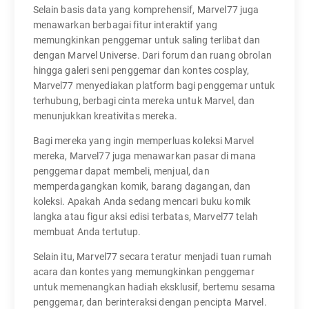
Selain basis data yang komprehensif, Marvel77 juga
menawarkan berbagai fitur interaktif yang
memungkinkan penggemar untuk saling terlibat dan
dengan Marvel Universe. Dari forum dan ruang obrolan
hingga galeri seni penggemar dan kontes cosplay,
Marvel77 menyediakan platform bagi penggemar untuk
terhubung, berbagi cinta mereka untuk Marvel, dan
menunjukkan kreativitas mereka.
Bagi mereka yang ingin memperluas koleksi Marvel
mereka, Marvel77 juga menawarkan pasar di mana
penggemar dapat membeli, menjual, dan
memperdagangkan komik, barang dagangan, dan
koleksi. Apakah Anda sedang mencari buku komik
langka atau figur aksi edisi terbatas, Marvel77 telah
membuat Anda tertutup.
Selain itu, Marvel77 secara teratur menjadi tuan rumah
acara dan kontes yang memungkinkan penggemar
untuk memenangkan hadiah eksklusif, bertemu sesama
penggemar, dan berinteraksi dengan pencipta Marvel.