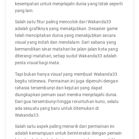
kesempatan untuk menjelajahi dunia yang tidak seperti
yang lain.
Salah satu fitur paling mencolok dari Wakanda33
adalah grafiknya yang menakjubkan. Desainer game
telah menciptakan dunia yang menakjubkan secara
visual yang indah dan mendalam. Dari sabana yang
bermandikan sinar matahari ke jalan-jalan kota yang
diterangi matahari, setiap sudut Wakanda33 adalah
pesta visual bagi mata.
Tapi bukan hanya visual yang membuat Wakanda33
begitu istimewa. Permainan ini juga dipenuhi dengan
rahasia tersembunyi dan kejutan yang dapat
diungkapkan pemain saat mereka menjelajahi dunia.
Dari gua tersembunyi hingga reruntuhan kuno, selalu
ada sesuatu yang baru untuk ditemukan di
Wakanda33.
Salah satu aspek paling menarik dari permainan ini
adalah kemampuan untuk berinteraksi dengan pemain