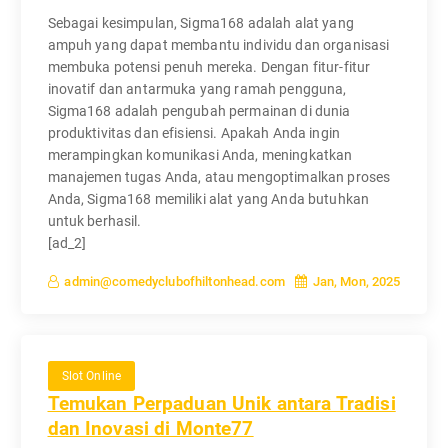
Sebagai kesimpulan, Sigma168 adalah alat yang
ampuh yang dapat membantu individu dan organisasi
membuka potensi penuh mereka. Dengan fitur-fitur
inovatif dan antarmuka yang ramah pengguna,
Sigma168 adalah pengubah permainan di dunia
produktivitas dan efisiensi. Apakah Anda ingin
merampingkan komunikasi Anda, meningkatkan
manajemen tugas Anda, atau mengoptimalkan proses
Anda, Sigma168 memiliki alat yang Anda butuhkan
untuk berhasil.
[ad_2]
Jan, Mon, 2025
admin@comedyclubofhiltonhead.com
Slot Online
Temukan Perpaduan Unik antara Tradisi
dan Inovasi di Monte77