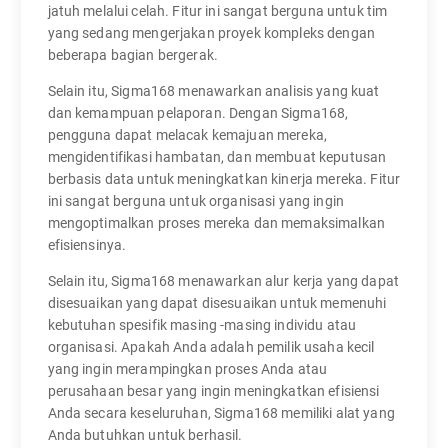
jatuh melalui celah. Fitur ini sangat berguna untuk tim
yang sedang mengerjakan proyek kompleks dengan
beberapa bagian bergerak.
Selain itu, Sigma168 menawarkan analisis yang kuat
dan kemampuan pelaporan. Dengan Sigma168,
pengguna dapat melacak kemajuan mereka,
mengidentifikasi hambatan, dan membuat keputusan
berbasis data untuk meningkatkan kinerja mereka. Fitur
ini sangat berguna untuk organisasi yang ingin
mengoptimalkan proses mereka dan memaksimalkan
efisiensinya.
Selain itu, Sigma168 menawarkan alur kerja yang dapat
disesuaikan yang dapat disesuaikan untuk memenuhi
kebutuhan spesifik masing -masing individu atau
organisasi. Apakah Anda adalah pemilik usaha kecil
yang ingin merampingkan proses Anda atau
perusahaan besar yang ingin meningkatkan efisiensi
Anda secara keseluruhan, Sigma168 memiliki alat yang
Anda butuhkan untuk berhasil.