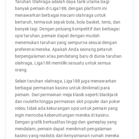
Taruhan Olahraga adalah daya tarik utama bagi
banyak pemain di Liga188, dengan platform ini
menawarkan berbagai macam olahraga untuk
bertaruh, termasuk sepak bola, bola basket, tenis, dan
banyak lagi. Dengan peluang kompetitif dan berbagai
opsi taruhan, pemain dapat dengan mudah
menemukan taruhan yang sempurna sesuai dengan
preferensi mereka. Apakah Anda seorang petaruh
berpengalaman atau pendatang baru di dunia taruhan
olahraga, Liga188 memiliki sesuatu untuk semua
orang.
Selain taruhan olahraga, Liga188 juga menawarkan
berbagai permainan kasino untuk dinikmati para
pemain. Dari permainan meja klasik seperti blackjack
dan roulette hingga permainan slot populer dan poker
video, tidak ada kekurangan opsi untuk pemain yang
ingin mencoba keberuntungan mereka di kasino.
Dengan grafik berkualitas tinggi dan gameplay yang
mendalam, pemain dapat menikmati pengalaman
kasino yang realistis dari kenyamanan rumah mereka