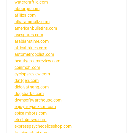
watercraftllc.com
abourge.com
afiliixs.com
alharammallz.com
americanbulletins.com
asespares.com
arabianstime.com
atticabblues.com
autometropolist.com
beautycreamreview.com
coinmoh.com
cyclopsreview.com
dattgen.com
didoivatnang.com
dogsbarks.com
dwmsoftwarehouse.com
enjoytroyjackson.com
epicaimbots.com
etech4news.com
expresspsychedelicsshop.com
fashionistani.com