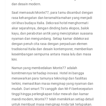
dan desain modern.
Saat memasuki Monte77, para tamu disambut dengan
rasa kehangatan dan keramahtamahan yang menjadi
ciri khas budaya Italia. Dekorasi hotel menghormati
akar sejarahnya, dengan dinding bata ekspos, balok
kayu, dan perabotan antik yang menciptakan suasana
nyaman dan mengundang. Setiap kamar didekorasi
dengan penuh cita rasa dengan perpaduan elemen
tradisional Italia dan desain kontemporer, memberikan
keseimbangan sempurna antara masa lalu dan masa
kini.
Namun yang membedakan Monte77 adalah
komitmennya terhadap inovasi. Hotel ini bangga
menawarkan para tamunya teknologi dan fasilitas
terkini, memastikan masa menginap yang nyaman dan
mudah. Dari smart TV canggih dan Wi-Fi berkecepatan
tinggi hingga perlengkapan tidur mewah dan kamar
mandi modern, Monte77 telah memikirkan setiap detail
untuk membuat masa menginap Anda tak terlupakan.