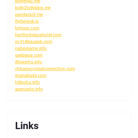
bollym4u.me
bolly2tollyblog.me
pandaclub.me
flyttevask.io
byhous.com
hartfordplazahotel.com
m-918kissapk.com
nabavkame.info
gakbiasa.com
iflowerhu.info
chicagocrystalconnection.com
imanabadii.com
trilipohu.info
appruptio.info
Links