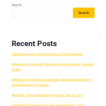
Search
Search
Recent Posts
Memahami WinLose99: Panduan Komprehensif
Memahami Parlay4D: Panduan Pemula Dalam Taruhan
Online
Melepaskan Kekuatan Asoka88: Bagaimana Platform
Ini Mengubah Permainan
MPokick: Tren Kebugaran Terpanas Tahun 2021
Indobet365: Dimana Sensasi, Kegembiraan, Dan