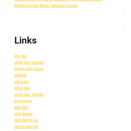
Kemenangan Besar Menanti Anda
Links
qiu qiu
situs pkv games
demo slot gacor
sbobet
situs qq
situs pkv
situs pkv games
link gacor
link slot
slot demo
slot demo pg
demo slot pg