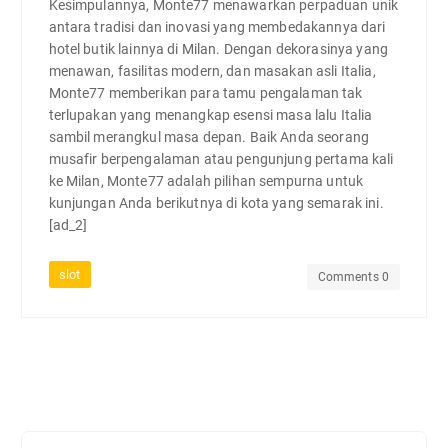
Kesimpulannya, Monte77 menawarkan perpaduan unik
antara tradisi dan inovasi yang membedakannya dari
hotel butik lainnya di Milan. Dengan dekorasinya yang
menawan, fasilitas modern, dan masakan asli Italia,
Monte77 memberikan para tamu pengalaman tak
terlupakan yang menangkap esensi masa lalu Italia
sambil merangkul masa depan. Baik Anda seorang
musafir berpengalaman atau pengunjung pertama kali
ke Milan, Monte77 adalah pilihan sempurna untuk
kunjungan Anda berikutnya di kota yang semarak ini.
[ad_2]
slot
Comments 0