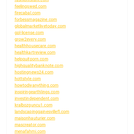
feelingswed.com
firecabal.com
forbessmagazine.com
globalmarketlivetoday.com
gpl-license.com
grow2every.com
healthhousecare.com
healthkartreview.com
helpquitporn.com
highqualitybanknote.com
hostingnews24.com
hottstyle.com
howtodiyanything.com
inspiringearthlings.com
investindependent.com
kralbozguncu1.com
landscapinggainesvillefl.com
maisonhauturier.com
mascreator.com
menafahmi.com