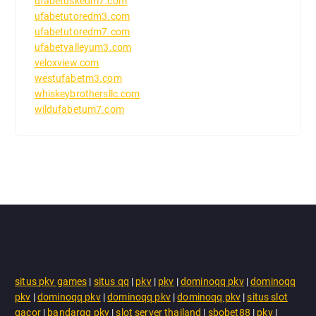
ufabetuskedm7.com
ufabetutoredm3.com
ufabetutoredm7.com
ufabetvalleyum3.com
veloxview.com
westufabetm3.com
whiskeybrothersllc.com
wildufabetum7.com
situs pkv games
|
situs qq
|
pkv
|
pkv
|
dominoqq pkv
|
dominoqq
pkv
|
dominoqq pkv
|
dominoqq pkv
|
dominoqq pkv
|
situs slot
gacor
|
bandarqq pkv
|
slot server thailand
|
sbobet88
|
pkv
|