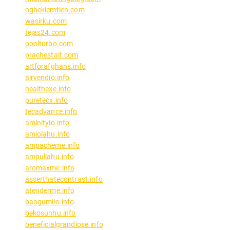
nghekiemtien.com
wasirku.com
tejas24.com
poolturbo.com
prachestait.com
artforafghans.info
airvendio.info
healthexe.info
puretecx.info
tecadvance.info
aminityio.info
amiolahu.info
ampacheme.info
ampullahu.info
aromaxme.info
asserthatecontrast.info
atenderme.info
bangumiio.info
bekosunhu.info
beneficialgrandiose.info