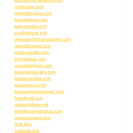
justicereformalliance.com
cryptoglax.com
ohiohobbyplus.com
bogothemes.com
ajino-mingei.com
yourfreehost.info
cheapnorthfacejacketsm.com
gurjoshhomes.com
tombradydiet.com
bonthaiclub.com
casusbelli-mod.com
bookplatesociety.com
lebnewsmedia.com
sonosonora.com
linkuusinternasional1.com
friendsroll.com
spiderclothing.net
wondergadgetsshop.com
seatgurunews.com
3net.info
codeplex.info