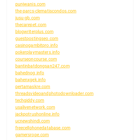
punjwanis.com
the-parcs-clematiscondos.com
jusu-gb.com
thecarepet.com
blogwriterplus.com
guestpostingseo.com
casinogambitpro.info
pokerplaymasters.info
courseoncourse.com
bantinbatdongsan247.com
bahednog.info
bahenxgek.info
pertamaskre.com
threadsvideoandphotodownloader.com
techgiddy.com
usalivenetwork.com
jackpotrushonline.info
ucnewshindi.com
freecellphonedatabase.com
gamersrope.com