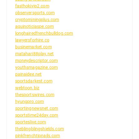
fasthokivip2.com
observersports.com
cryptominingplus.com
aquinoticiaspe.com
longhairedfrenchbulldog.com
lawyersforhire.co
businemarket.com
matahari88play.net
moneydescriptor.com
youthsmagazine.com
painaidee.net
sportsdarkest.com
webtoon.biz
thesportswires.com
hyungpro.com
sportingnewsnet.com
sportstime24day.com
sporteslive.com
theblingblingshields.com
pinkfrenchtipnails.com