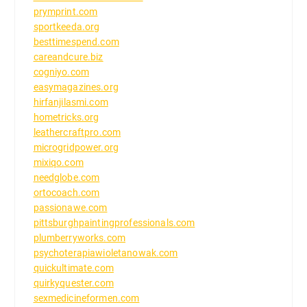
prymprint.com
sportkeeda.org
besttimespend.com
careandcure.biz
cogniyo.com
easymagazines.org
hirfanjilasmi.com
hometricks.org
leathercraftpro.com
microgridpower.org
mixiqo.com
needglobe.com
ortocoach.com
passionawe.com
pittsburghpaintingprofessionals.com
plumberryworks.com
psychoterapiawioletanowak.com
quickultimate.com
quirkyquester.com
sexmedicineformen.com