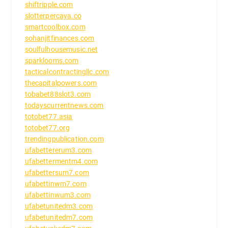
shiftripple.com
slotterpercaya.co
smartcoolbox.com
sohanjitfinances.com
soulfulhousemusic.net
sparklooms.com
tacticalcontractingllc.com
thecapitalpowers.com
tobabet88slot3.com
todayscurrentnews.com
totobet77.asia
totobet77.org
trendingpublication.com
ufabettererum3.com
ufabettermentm4.com
ufabettersum7.com
ufabettinwm7.com
ufabettinwum3.com
ufabetunitedm3.com
ufabetunitedm7.com