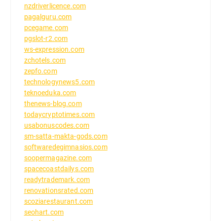
nzdriverlicence.com
pagalguru.com
pcegame.com
pgslot-r2.com
ws-expression.com
zchotels.com
zepfo.com
technologynews5.com
teknoeduka.com
thenews-blog.com
todaycryptotimes.com
usabonuscodes.com
sm-satta-makta-gods.com
softwaredegimnasios.com
soopermagazine.com
spacecoastdailys.com
readytrademark.com
renovationsrated.com
scoziarestaurant.com
seohart.com