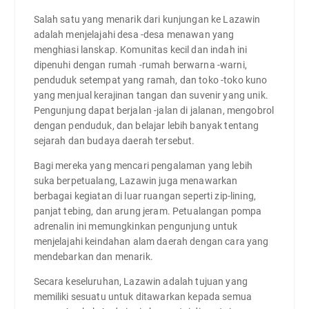
Salah satu yang menarik dari kunjungan ke Lazawin
adalah menjelajahi desa -desa menawan yang
menghiasi lanskap. Komunitas kecil dan indah ini
dipenuhi dengan rumah -rumah berwarna -warni,
penduduk setempat yang ramah, dan toko -toko kuno
yang menjual kerajinan tangan dan suvenir yang unik.
Pengunjung dapat berjalan -jalan di jalanan, mengobrol
dengan penduduk, dan belajar lebih banyak tentang
sejarah dan budaya daerah tersebut.
Bagi mereka yang mencari pengalaman yang lebih
suka berpetualang, Lazawin juga menawarkan
berbagai kegiatan di luar ruangan seperti zip-lining,
panjat tebing, dan arung jeram. Petualangan pompa
adrenalin ini memungkinkan pengunjung untuk
menjelajahi keindahan alam daerah dengan cara yang
mendebarkan dan menarik.
Secara keseluruhan, Lazawin adalah tujuan yang
memiliki sesuatu untuk ditawarkan kepada semua