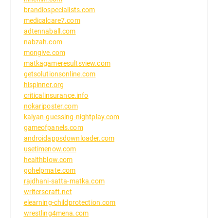
brandiospecialists.com
medicalcare7.com
adtennaball.com
nabzah.com
mongive.com
matkagameresultsview.com
getsolutionsonline.com
hispinner.org
criticalinsurance.info
nokariposter.com
kalyan-guessing-nightplay.com
gameofpanels.com
androidappsdownloader.com
usetimenow.com
healthblow.com
gohelpmate.com
rajdhani-satta-matka.com
writerscraft.net
elearning-childprotection.com
wrestling4mena.com