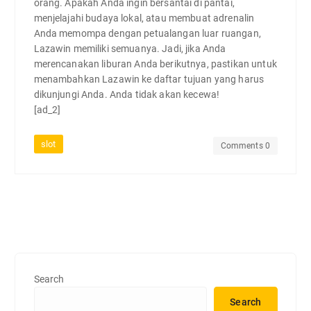
orang. Apakah Anda ingin bersantai di pantai,
menjelajahi budaya lokal, atau membuat adrenalin
Anda memompa dengan petualangan luar ruangan,
Lazawin memiliki semuanya. Jadi, jika Anda
merencanakan liburan Anda berikutnya, pastikan untuk
menambahkan Lazawin ke daftar tujuan yang harus
dikunjungi Anda. Anda tidak akan kecewa!
[ad_2]
slot
Comments 0
Search
Search