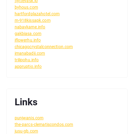
flyttevask.io
byhous.com
hartfordplazahotel.com
m-918kissapk.com
nabavkame.info
gakbiasa.com
iflowerhu.info
chicagocrystalconnection.com
imanabadii.com
trilipohu.info
appruptio.info
Links
punjwanis.com
the-parcs-clematiscondos.com
jusu-gb.com