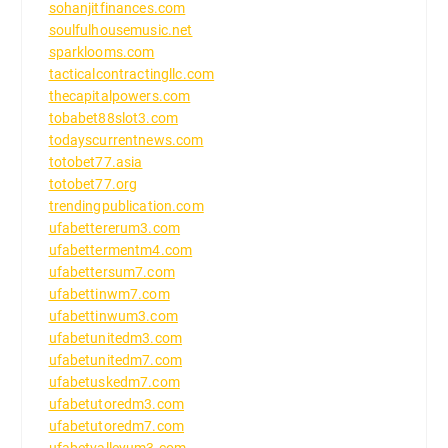
sohanjitfinances.com
soulfulhousemusic.net
sparklooms.com
tacticalcontractingllc.com
thecapitalpowers.com
tobabet88slot3.com
todayscurrentnews.com
totobet77.asia
totobet77.org
trendingpublication.com
ufabettererum3.com
ufabettermentm4.com
ufabettersum7.com
ufabettinwm7.com
ufabettinwum3.com
ufabetunitedm3.com
ufabetunitedm7.com
ufabetuskedm7.com
ufabetutoredm3.com
ufabetutoredm7.com
ufabetvalleyum3.com