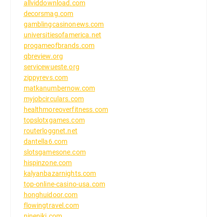
allviddownload.com
decorsmag.com
gamblingcasinonews.com
universitiesofamerica.net
progameofbrands.com
qbreview.org
servicewueste.org
zippyrevs.com
matkanumbernow.com
myjobcirculars.com
healthmoreoverfitness.com
topslotxgames.com
routerloggnet.net
dantella6.com
slotsgamesone.com
hispinzone.com
kalyanbazarnights.com
top-online-casino-usa.com
honghuidoor.com
flowingtravel.com
nineniki.com