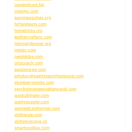
careandcure.biz
cogniyo.com
easymagazines.org
hirfanjilasmi.com
hometricks.org
leathercraftpro.com
microgridpower.org
mixiqo.com
needglobe.com
ortocoach.com
passionawe.com
pittsburghpaintingprofessionals.com
plumberryworks.com
psychoterapiawioletanowak.com
quickultimate.com
quirkyquester.com
sexmedicineformen.com
shiftripple.com
slotterpercaya.co
smartcoolbox.com