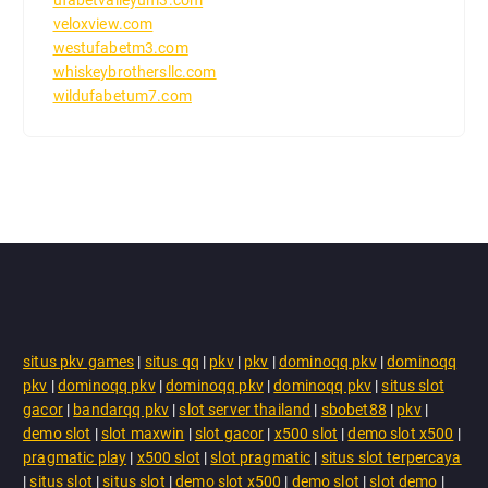
veloxview.com
westufabetm3.com
whiskeybrothersllc.com
wildufabetum7.com
situs pkv games
|
situs qq
|
pkv
|
pkv
|
dominoqq pkv
|
dominoqq
pkv
|
dominoqq pkv
|
dominoqq pkv
|
dominoqq pkv
|
situs slot
gacor
|
bandarqq pkv
|
slot server thailand
|
sbobet88
|
pkv
|
demo slot
|
slot maxwin
|
slot gacor
|
x500 slot
|
demo slot x500
|
pragmatic play
|
x500 slot
|
slot pragmatic
|
situs slot terpercaya
|
situs slot
|
situs slot
|
demo slot x500
|
demo slot
|
slot demo
|