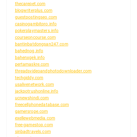
thecarepet.com
blogwriterplus.com
guestpostingseo.com
casinogambitpro.info
pokerplaymasters.info
courseoncourse.com
bantinbatdongsan247.com
bahednog.info
bahenxgek.info
pertamaskre.com
threadsvideoandphotodownloader.com
techgiddy.com
usalivenetwork.com
jackpotrushonline.info
ucnewshindi.com
freecellphonedatabase.com
gamersrope.com
exellewebmedia.com
free-gamestop.com
sinbadtravels.com