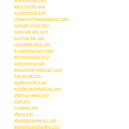
ajino-mingei.com
yourfreehost.info
cheapnorthfacejacketsm.com
gurjoshhomes.com
tombradydiet.com
bonthaiclub.com
casusbelli-mod.com
bookplatesociety.com
lebnewsmedia.com
sonosonora.com
linkuusinternasional1.com
friendsroll.com
spiderclothing.net
wondergadgetsshop.com
seatgurunews.com
3net.info
codeplex.info
okena.info
akunidpropokerqq.com
bespokecardetailing.com