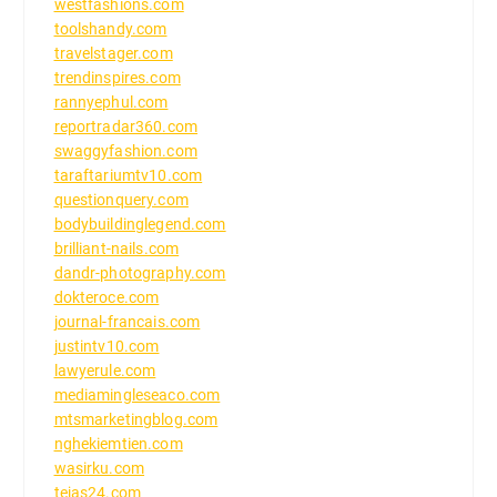
westfashions.com
toolshandy.com
travelstager.com
trendinspires.com
rannyephul.com
reportradar360.com
swaggyfashion.com
taraftariumtv10.com
questionquery.com
bodybuildinglegend.com
brilliant-nails.com
dandr-photography.com
dokteroce.com
journal-francais.com
justintv10.com
lawyerule.com
mediamingleseaco.com
mtsmarketingblog.com
nghekiemtien.com
wasirku.com
tejas24.com