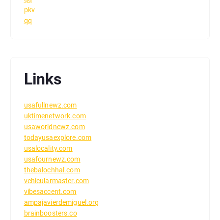
pkv
qq
Links
usafullnewz.com
uktimenetwork.com
usaworldnewz.com
todayusaexplore.com
usalocality.com
usafournewz.com
thebalochhal.com
vehicularmaster.com
vibesaccent.com
ampajavierdemiguel.org
brainboosters.co