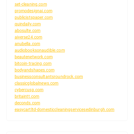
set-cleaning.com
promodesignai.com
publicistspaper.com
quindaily.com
abosulte.com
aiverse24.com
anubella.com
audiobooksonaudible.com
beautenetwork.com
bitcoin-tracing.com
bodyandshapes.com
businessconsultantsroundrock.com
classicglobalnews.com
cybercusp.com
britaintt.com
deconds.com
easycartltd-domesticcleaningservicesedinburgh.com