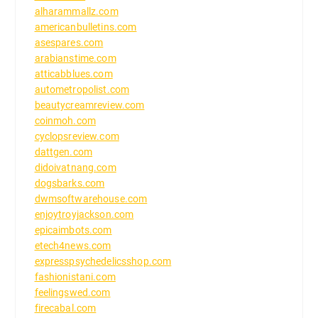
alharammallz.com
americanbulletins.com
asespares.com
arabianstime.com
atticabblues.com
autometropolist.com
beautycreamreview.com
coinmoh.com
cyclopsreview.com
dattgen.com
didoivatnang.com
dogsbarks.com
dwmsoftwarehouse.com
enjoytroyjackson.com
epicaimbots.com
etech4news.com
expresspsychedelicsshop.com
fashionistani.com
feelingswed.com
firecabal.com