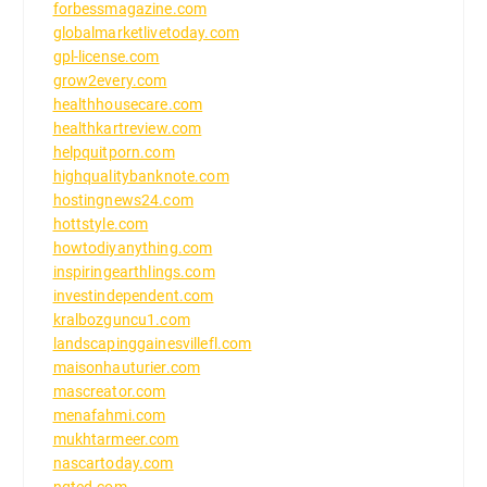
forbessmagazine.com
globalmarketlivetoday.com
gpl-license.com
grow2every.com
healthhousecare.com
healthkartreview.com
helpquitporn.com
highqualitybanknote.com
hostingnews24.com
hottstyle.com
howtodiyanything.com
inspiringearthlings.com
investindependent.com
kralbozguncu1.com
landscapinggainesvillefl.com
maisonhauturier.com
mascreator.com
menafahmi.com
mukhtarmeer.com
nascartoday.com