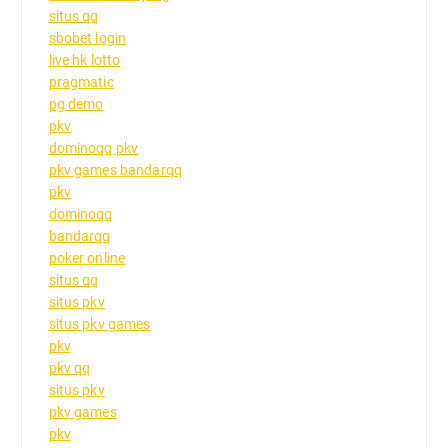
situs qq
sbobet login
live hk lotto
pragmatic
pg demo
pkv
dominoqq pkv
pkv games bandarqq
pkv
dominoqq
bandarqq
poker online
situs qq
situs pkv
situs pkv games
pkv
pkv qq
situs pkv
pkv games
pkv