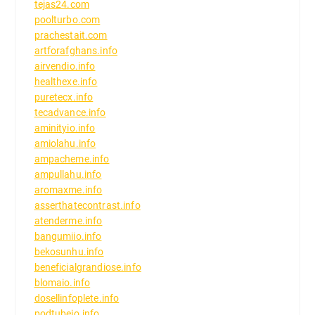
tejas24.com
poolturbo.com
prachestait.com
artforafghans.info
airvendio.info
healthexe.info
puretecx.info
tecadvance.info
aminityio.info
amiolahu.info
ampacheme.info
ampullahu.info
aromaxme.info
asserthatecontrast.info
atenderme.info
bangumiio.info
bekosunhu.info
beneficialgrandiose.info
blomaio.info
dosellinfoplete.info
podtubeio.info