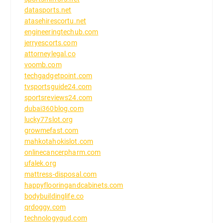
datasports.net
atasehirescortu.net
engineeringtechub.com
jerryescorts.com
attorneylegal.co
voomb.com
techgadgetpoint.com
tvsportsguide24.com
sportsreviews24.com
dubai360blog.com
lucky77slot.org
growmefast.com
mahkotahokislot.com
onlinecancerpharm.com
ufalek.org
mattress-disposal.com
happyflooringandcabinets.com
bodybuildinglife.co
qrdoggy.com
technologygud.com