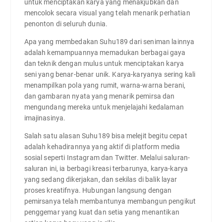
untuk menciptakan karya yang menakjubkan dan
mencolok secara visual yang telah menarik perhatian
penonton di seluruh dunia.
Apa yang membedakan Suhu189 dari seniman lainnya
adalah kemampuannya memadukan berbagai gaya
dan teknik dengan mulus untuk menciptakan karya
seni yang benar-benar unik. Karya-karyanya sering kali
menampilkan pola yang rumit, warna-warna berani,
dan gambaran nyata yang menarik pemirsa dan
mengundang mereka untuk menjelajahi kedalaman
imajinasinya.
Salah satu alasan Suhu189 bisa melejit begitu cepat
adalah kehadirannya yang aktif di platform media
sosial seperti Instagram dan Twitter. Melalui saluran-
saluran ini, ia berbagi kreasi terbarunya, karya-karya
yang sedang dikerjakan, dan sekilas di balik layar
proses kreatifnya. Hubungan langsung dengan
pemirsanya telah membantunya membangun pengikut
penggemar yang kuat dan setia yang menantikan