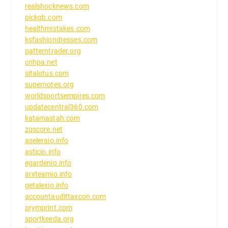
realshocknews.com
pickgb.com
healthmistakes.com
ksfashiondresses.com
patterntrader.org
cnhpa.net
sitalotus.com
supernotes.org
worldsportsempires.com
updatecentral360.com
katamastah.com
zqscore.net
aseleraio.info
asticio.info
egardenio.info
arxteamio.info
getalexio.info
accountaudittaxcon.com
prymprint.com
sportkeeda.org