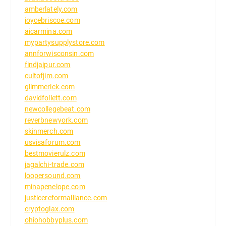
amberlately.com
joycebriscoe.com
aicarmina.com
mypartysupplystore.com
annforwisconsin.com
findjaipur.com
cultofjim.com
glimmerick.com
davidfollett.com
newcollegebeat.com
reverbnewyork.com
skinmerch.com
usvisaforum.com
bestmovierulz.com
jagalchi-trade.com
loopersound.com
minapenelope.com
justicereformalliance.com
cryptoglax.com
ohiohobbyplus.com