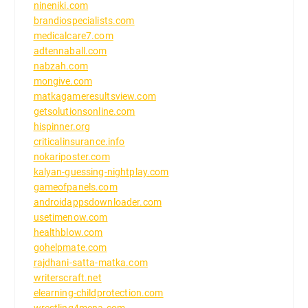
nineniki.com
brandiospecialists.com
medicalcare7.com
adtennaball.com
nabzah.com
mongive.com
matkagameresultsview.com
getsolutionsonline.com
hispinner.org
criticalinsurance.info
nokariposter.com
kalyan-guessing-nightplay.com
gameofpanels.com
androidappsdownloader.com
usetimenow.com
healthblow.com
gohelpmate.com
rajdhani-satta-matka.com
writerscraft.net
elearning-childprotection.com