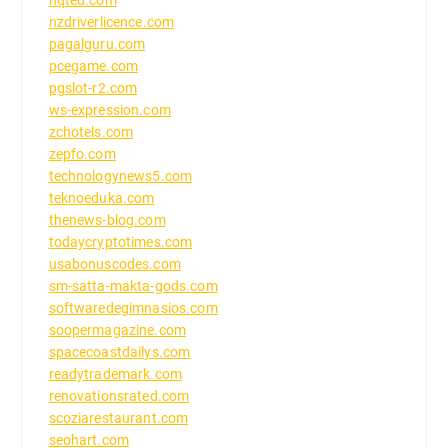
nqted.com
nzdriverlicence.com
pagalguru.com
pcegame.com
pgslot-r2.com
ws-expression.com
zchotels.com
zepfo.com
technologynews5.com
teknoeduka.com
thenews-blog.com
todaycryptotimes.com
usabonuscodes.com
sm-satta-makta-gods.com
softwaredegimnasios.com
soopermagazine.com
spacecoastdailys.com
readytrademark.com
renovationsrated.com
scoziarestaurant.com
seohart.com