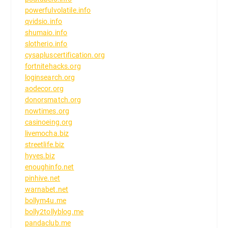
powerfulvolatile.info
qvidsio.info
shumaio.info
slotherio.info
cysapluscertification.org
fortnitehacks.org
loginsearch.org
aodecor.org
donorsmatch.org
nowtimes.org
casinoeing.org
livemocha.biz
streetlife.biz
hyves.biz
enoughinfo.net
pinhive.net
warnabet.net
bollym4u.me
bolly2tollyblog.me
pandaclub.me