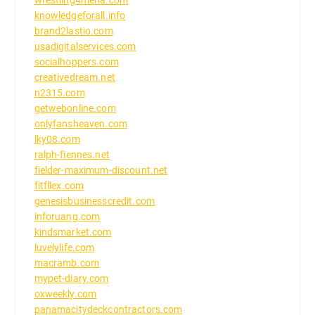
wrestling4mena.com
knowledgeforall.info
brand2lastio.com
usadigitalservices.com
socialhoppers.com
creativedream.net
n2315.com
getwebonline.com
onlyfansheaven.com
lky08.com
ralph-fiennes.net
fielder-maximum-discount.net
fitfllex.com
genesisbusinesscredit.com
inforuang.com
kindsmarket.com
luvelylife.com
macramb.com
mypet-diary.com
oxweekly.com
panamacitydeckcontractors.com