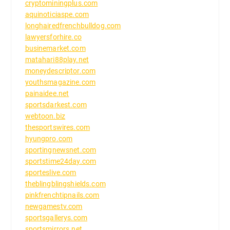
cryptominingplus.com
aquinoticiaspe.com
longhairedfrenchbulldog.com
lawyersforhire.co
businemarket.com
matahari88play.net
moneydescriptor.com
youthsmagazine.com
painaidee.net
sportsdarkest.com
webtoon.biz
thesportswires.com
hyungpro.com
sportingnewsnet.com
sportstime24day.com
sporteslive.com
theblingblingshields.com
pinkfrenchtipnails.com
newgamestv.com
sportsgallerys.com
sportsmirrors.net