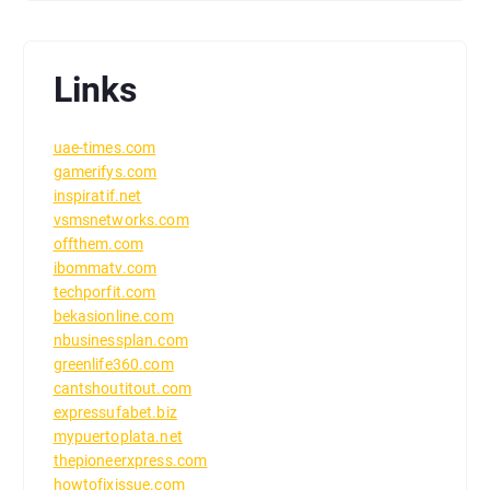
Links
uae-times.com
gamerifys.com
inspiratif.net
vsmsnetworks.com
offthem.com
ibommatv.com
techporfit.com
bekasionline.com
nbusinessplan.com
greenlife360.com
cantshoutitout.com
expressufabet.biz
mypuertoplata.net
thepioneerxpress.com
howtofixissue.com