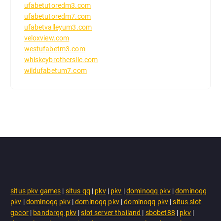
ufabetutoredm3.com
ufabetutoredm7.com
ufabetvalleyum3.com
veloxview.com
westufabetm3.com
whiskeybrothersllc.com
wildufabetum7.com
situs pkv games
|
situs qq
|
pkv
|
pkv
|
dominoqq pkv
|
dominoqq
pkv
|
dominoqq pkv
|
dominoqq pkv
|
dominoqq pkv
|
situs slot
gacor
|
bandarqq pkv
|
slot server thailand
|
sbobet88
|
pkv
|