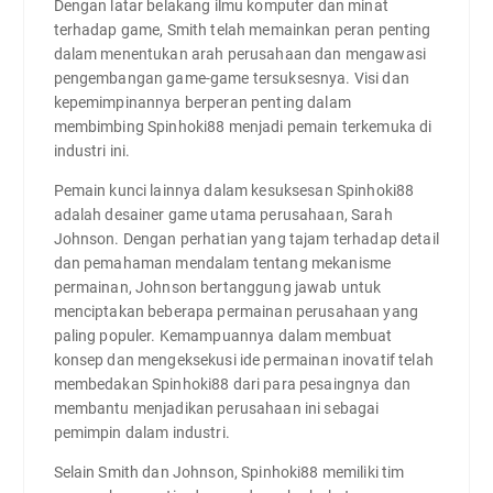
Dengan latar belakang ilmu komputer dan minat
terhadap game, Smith telah memainkan peran penting
dalam menentukan arah perusahaan dan mengawasi
pengembangan game-game tersuksesnya. Visi dan
kepemimpinannya berperan penting dalam
membimbing Spinhoki88 menjadi pemain terkemuka di
industri ini.
Pemain kunci lainnya dalam kesuksesan Spinhoki88
adalah desainer game utama perusahaan, Sarah
Johnson. Dengan perhatian yang tajam terhadap detail
dan pemahaman mendalam tentang mekanisme
permainan, Johnson bertanggung jawab untuk
menciptakan beberapa permainan perusahaan yang
paling populer. Kemampuannya dalam membuat
konsep dan mengeksekusi ide permainan inovatif telah
membedakan Spinhoki88 dari para pesaingnya dan
membantu menjadikan perusahaan ini sebagai
pemimpin dalam industri.
Selain Smith dan Johnson, Spinhoki88 memiliki tim