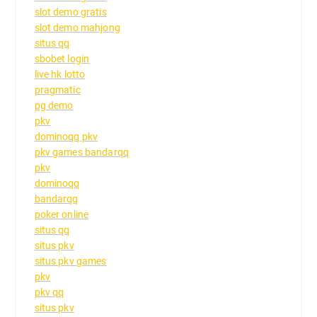
slot demo gratis
slot demo mahjong
situs qq
sbobet login
live hk lotto
pragmatic
pg demo
pkv
dominoqq pkv
pkv games bandarqq
pkv
dominoqq
bandarqq
poker online
situs qq
situs pkv
situs pkv games
pkv
pkv qq
situs pkv