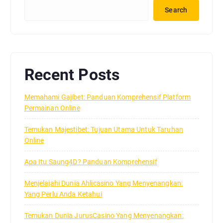
Search
Recent Posts
Memahami Gajibet: Panduan Komprehensif Platform
Permainan Online
Temukan Majestibet: Tujuan Utama Untuk Taruhan
Online
Apa Itu Saung4D? Panduan Komprehensif
Menjelajahi Dunia Ahlicasino Yang Menyenangkan:
Yang Perlu Anda Ketahui
Temukan Dunia JurusCasino Yang Menyenangkan: