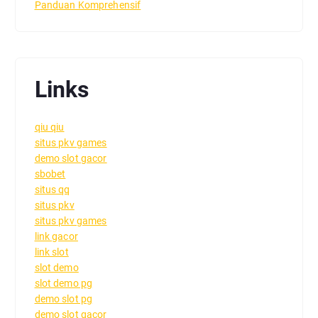
Panduan Komprehensif
Links
qiu qiu
situs pkv games
demo slot gacor
sbobet
situs qq
situs pkv
situs pkv games
link gacor
link slot
slot demo
slot demo pg
demo slot pg
demo slot gacor