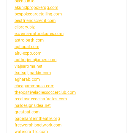
okena.info
akunidpropokerqq.com
bespokecardetailing.com
bestfriendscredit.com
elibrary.biz
eczema-naturalcures.com
astro-bath.com
aghapal.com
altu-expo.com
authorjennijames.com
viajearoma.net
tsutsuji-parkin.com
agharab.com
cheapammousa.com
thepositiveladiessoccerclub.com
recetasdecocinafaciles.com
naildesignsidea.net
greatpai.com
paperlanterntheatre.org
freeworshipnetwork.com
watercraftllc.com