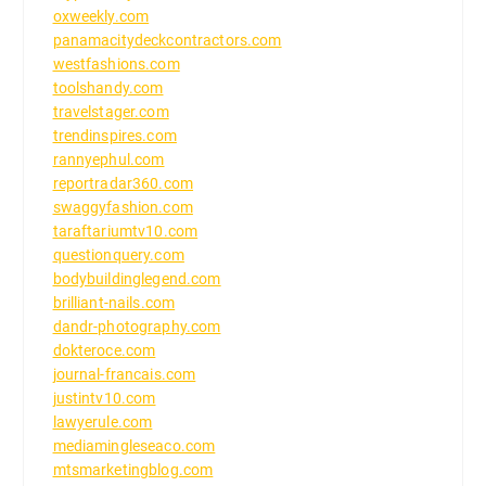
oxweekly.com
panamacitydeckcontractors.com
westfashions.com
toolshandy.com
travelstager.com
trendinspires.com
rannyephul.com
reportradar360.com
swaggyfashion.com
taraftariumtv10.com
questionquery.com
bodybuildinglegend.com
brilliant-nails.com
dandr-photography.com
dokteroce.com
journal-francais.com
justintv10.com
lawyerule.com
mediamingleseaco.com
mtsmarketingblog.com