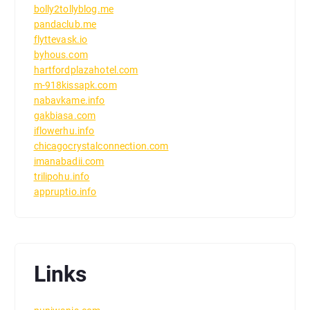
bolly2tollyblog.me
pandaclub.me
flyttevask.io
byhous.com
hartfordplazahotel.com
m-918kissapk.com
nabavkame.info
gakbiasa.com
iflowerhu.info
chicagocrystalconnection.com
imanabadii.com
trilipohu.info
appruptio.info
Links