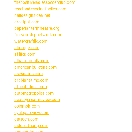
thepositiveladiessoccerclub.com
recetasdecocinafaciles.com
naildesignsidea.net
greatpai.com
paperlanterntheatre.org
freeworshipnetwork.com
watercraftllc.com
abourge.com
afiliixs.com
alharammallz.com
americanbulletins.com
asespares.com
arabianstime.com
atticabblues.com
autometropolist.com
beautycreamreview.com
coinmoh.com
cyclopsreview.com
dattgen.com
didoivatnang.com
dogsbarks.com