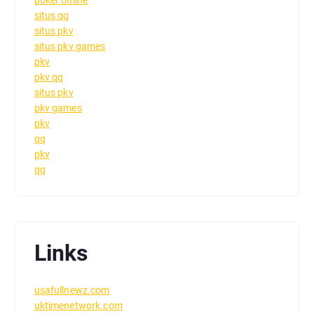
situs qq
situs pkv
situs pkv games
pkv
pkv qq
situs pkv
pkv games
pkv
qq
pkv
qq
Links
usafullnewz.com
uktimenetwork.com