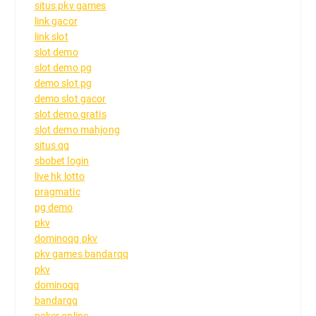
situs pkv games
link gacor
link slot
slot demo
slot demo pg
demo slot pg
demo slot gacor
slot demo gratis
slot demo mahjong
situs qq
sbobet login
live hk lotto
pragmatic
pg demo
pkv
dominoqq pkv
pkv games bandarqq
pkv
dominoqq
bandarqq
poker online