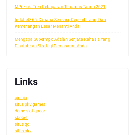
MPokick: Tren Kebugaran Terpanas Tahun 2021
Indobet365: Dimana Sensasi, Kegembiraan, Dan
Kemenangan Besar Menanti Anda
Mengapa Supermpo Adalah Senjata Rahasia Yang
Dibutuhkan Strategi Pemasaran Anda
Links
qiu qiu
situs pkv games
demo slot gacor
sbobet
situs qq
situs pkv