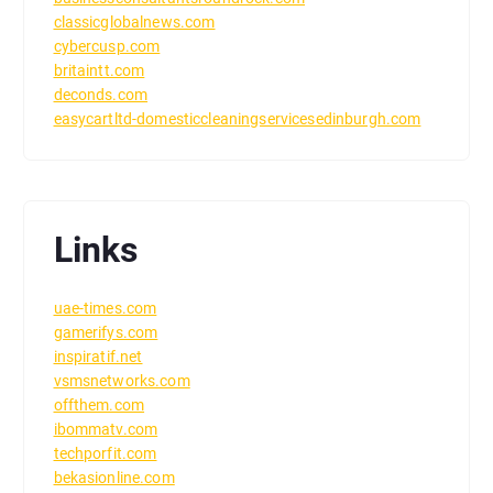
classicglobalnews.com
cybercusp.com
britaintt.com
deconds.com
easycartltd-domesticcleaningservicesedinburgh.com
Links
uae-times.com
gamerifys.com
inspiratif.net
vsmsnetworks.com
offthem.com
ibommatv.com
techporfit.com
bekasionline.com