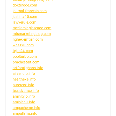
dokteroce.com
journal-francais.com
justintv10.com
lawyerule.com
mediamingleseaco.com
mtsmarketingblog.com
nghekiemtien.com
wasirku.com
tejas24.com
poolturbo.com
prachestait.com
artforafghans.info
airvendio.info
healthexe.info
puretecx.info
tecadvance.info
aminityio.info
amiolahu.info
ampacheme.info
ampullahu.info