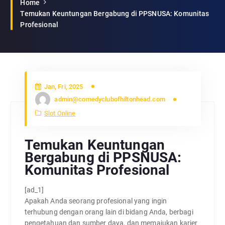
Home
Temukan Keuntungan Bergabung di PPSNUSA: Komunitas
Profesional
Jan, Fri, 2025
admin@comedyclubofhiltonhead.com
Slot Online
Temukan Keuntungan
Bergabung di PPSNUSA:
Komunitas Profesional
[ad_1]
Apakah Anda seorang profesional yang ingin
terhubung dengan orang lain di bidang Anda, berbagi
pengetahuan dan sumber daya, dan memajukan karier