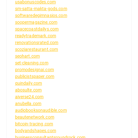
usabonuscodes.com
sm-satta-makta-gods.com
softwaredegimnasios.com
soopermagazine.com
spacecoastdailys.com
readytrademark.com
renovationsrated.com
scoziarestaurant.com
seohart.com
set-cleaning.com
promodesignai.com
publicistspaper.com
quindaily.com
abosulte.com
aiverse24.com
anubella.com
audiobooksonaudible.com
beautenetwork.com
bitcoin-tracing.com
bodyandshapes.com
businessconsultantsroundrock.com