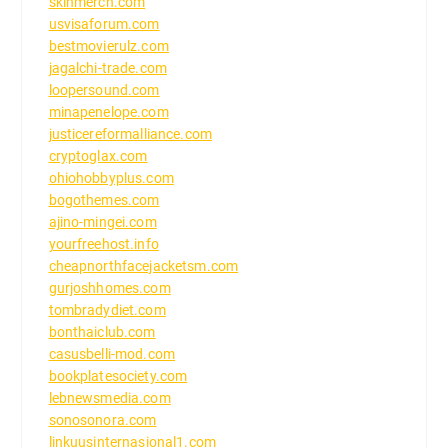
skinmerch.com
usvisaforum.com
bestmovierulz.com
jagalchi-trade.com
loopersound.com
minapenelope.com
justicereformalliance.com
cryptoglax.com
ohiohobbyplus.com
bogothemes.com
ajino-mingei.com
yourfreehost.info
cheapnorthfacejacketsm.com
gurjoshhomes.com
tombradydiet.com
bonthaiclub.com
casusbelli-mod.com
bookplatesociety.com
lebnewsmedia.com
sonosonora.com
linkuusinternasional1.com