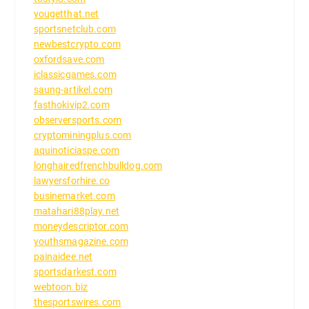
yougetthat.net
sportsnetclub.com
newbestcrypto.com
oxfordsave.com
iclassicgames.com
saung-artikel.com
fasthokivip2.com
observersports.com
cryptominingplus.com
aquinoticiaspe.com
longhairedfrenchbulldog.com
lawyersforhire.co
businemarket.com
matahari88play.net
moneydescriptor.com
youthsmagazine.com
painaidee.net
sportsdarkest.com
webtoon.biz
thesportswires.com