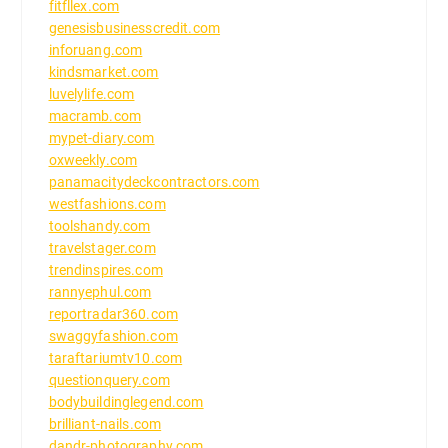
fitfllex.com
genesisbusinesscredit.com
inforuang.com
kindsmarket.com
luvelylife.com
macramb.com
mypet-diary.com
oxweekly.com
panamacitydeckcontractors.com
westfashions.com
toolshandy.com
travelstager.com
trendinspires.com
rannyephul.com
reportradar360.com
swaggyfashion.com
taraftariumtv10.com
questionquery.com
bodybuildinglegend.com
brilliant-nails.com
dandr-photography.com