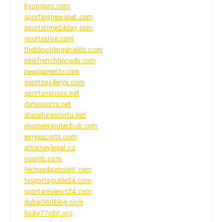
hyungpro.com
sportingnewsnet.com
sportstime24day.com
sporteslive.com
theblingblingshields.com
pinkfrenchtipnails.com
newgamestv.com
sportsgallerys.com
sportsmirrors.net
datasports.net
atasehirescortu.net
engineeringtechub.com
jerryescorts.com
attorneylegal.co
voomb.com
techgadgetpoint.com
tvsportsguide24.com
sportsreviews24.com
dubai360blog.com
lucky77slot.org