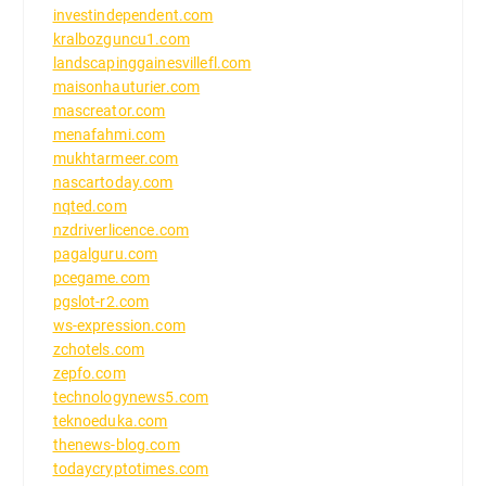
investindependent.com
kralbozguncu1.com
landscapinggainesvillefl.com
maisonhauturier.com
mascreator.com
menafahmi.com
mukhtarmeer.com
nascartoday.com
nqted.com
nzdriverlicence.com
pagalguru.com
pcegame.com
pgslot-r2.com
ws-expression.com
zchotels.com
zepfo.com
technologynews5.com
teknoeduka.com
thenews-blog.com
todaycryptotimes.com