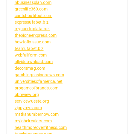
nbusinessplan.com
greenlife360.com
cantshoutitout.com
expressufabet.biz
mypuertoplata.net
thepioneerxpress.com
howtofixissue.com
teamufabet.biz
webfullform.com
allviddownload.com
decorsmag.com
gamblingcasinonews.com
universitiesofamerica.net
progameofbrands.com
qbreview.org
servicewueste.org
zippyrevs.com
matkanumbernow.com
myjobcirculars.com
healthmoreoverfitness.com
topslotxgames.com