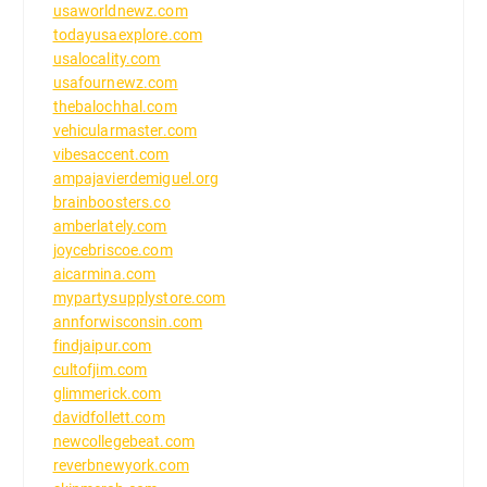
usaworldnewz.com
todayusaexplore.com
usalocality.com
usafournewz.com
thebalochhal.com
vehicularmaster.com
vibesaccent.com
ampajavierdemiguel.org
brainboosters.co
amberlately.com
joycebriscoe.com
aicarmina.com
mypartysupplystore.com
annforwisconsin.com
findjaipur.com
cultofjim.com
glimmerick.com
davidfollett.com
newcollegebeat.com
reverbnewyork.com