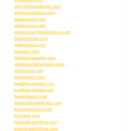
dwmsoftwarehouse.com
enjoytroyjackson.com
epicaimbots.com
etech4news.com
expresspsychedelicsshop.com
fashionistani.com
feelingswed.com
firecabal.com
forbessmagazine.com
globalmarketlivetoday.com
gpl-license.com
grow2every.com
healthhousecare.com
healthkartreview.com
helpquitporn.com
highqualitybanknote.com
hostingnews24.com
hottstyle.com
howtodiyanything.com
inspiringearthlings.com