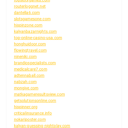
routerloggnet.net
dantella6.com
slotsgamesone.com
hispinzone.com
kalyanbazarnights.com
top-online-casino-usa.com
honghuidoor.com
flowingtravel.com
nineniki.com
brandiospecialists.com
medicalcare7.com
adtennaball.com
nabzah.com
mongive.com
matkagameresultsview.com
getsolutionsonline.com
hispinner.org
criticalinsurance.info
nokariposter.com
kalyan-guessing-nightplay.com