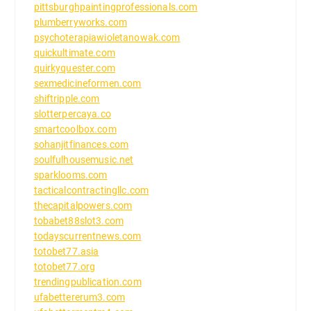
pittsburghpaintingprofessionals.com
plumberryworks.com
psychoterapiawioletanowak.com
quickultimate.com
quirkyquester.com
sexmedicineformen.com
shiftripple.com
slotterpercaya.co
smartcoolbox.com
sohanjitfinances.com
soulfulhousemusic.net
sparklooms.com
tacticalcontractingllc.com
thecapitalpowers.com
tobabet88slot3.com
todayscurrentnews.com
totobet77.asia
totobet77.org
trendingpublication.com
ufabettererum3.com