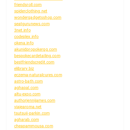
friendsroll.com
spiderclothing.net
wondergadgetsshop.com
seatgurunews.com
3net.info
codeplex.info
okena.info
akunidpropokerqq.com
bespokecardetailing.com
bestfriendscredit.com
elibrary.biz
eczema-naturalcures.com
astro-bath.com
aghapal.com
altu-expo.com
authorjennijames.com
viajearoma.net
tsutsuji-parkin.com
agharab.com
cheapammousa.com