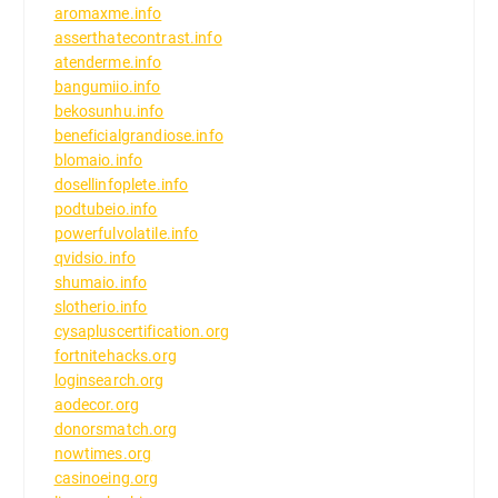
aromaxme.info
asserthatecontrast.info
atenderme.info
bangumiio.info
bekosunhu.info
beneficialgrandiose.info
blomaio.info
dosellinfoplete.info
podtubeio.info
powerfulvolatile.info
qvidsio.info
shumaio.info
slotherio.info
cysapluscertification.org
fortnitehacks.org
loginsearch.org
aodecor.org
donorsmatch.org
nowtimes.org
casinoeing.org