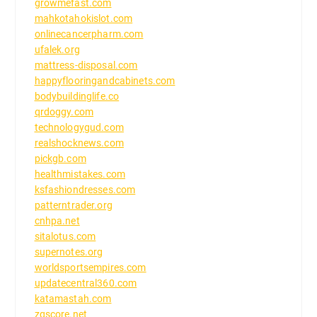
growmefast.com
mahkotahokislot.com
onlinecancerpharm.com
ufalek.org
mattress-disposal.com
happyflooringandcabinets.com
bodybuildinglife.co
qrdoggy.com
technologygud.com
realshocknews.com
pickgb.com
healthmistakes.com
ksfashiondresses.com
patterntrader.org
cnhpa.net
sitalotus.com
supernotes.org
worldsportsempires.com
updatecentral360.com
katamastah.com
zqscore.net