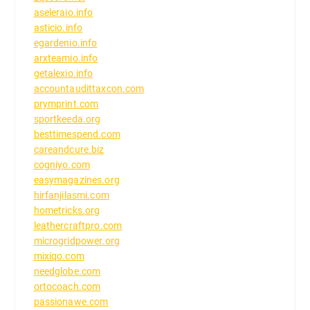
aseleraio.info
asticio.info
egardenio.info
arxteamio.info
getalexio.info
accountaudittaxcon.com
prymprint.com
sportkeeda.org
besttimespend.com
careandcure.biz
cogniyo.com
easymagazines.org
hirfanjilasmi.com
hometricks.org
leathercraftpro.com
microgridpower.org
mixiqo.com
needglobe.com
ortocoach.com
passionawe.com