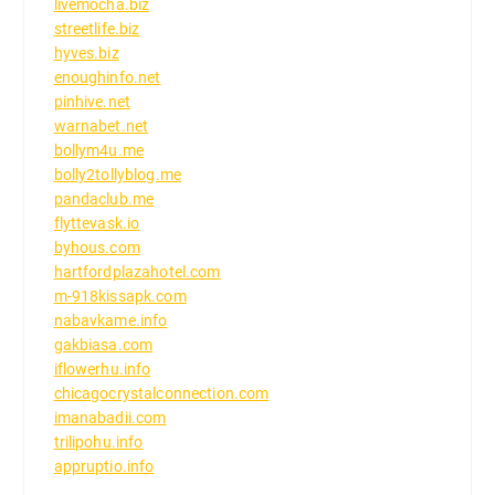
livemocha.biz
streetlife.biz
hyves.biz
enoughinfo.net
pinhive.net
warnabet.net
bollym4u.me
bolly2tollyblog.me
pandaclub.me
flyttevask.io
byhous.com
hartfordplazahotel.com
m-918kissapk.com
nabavkame.info
gakbiasa.com
iflowerhu.info
chicagocrystalconnection.com
imanabadii.com
trilipohu.info
appruptio.info