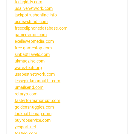
techgiddy.com
usalivenetwork.com
jackpotrushonline.info
ucnewshindi.com
freecellphonedatabase.com
gamersrope.com
exellewebmedia.com
free-gamestop.com
sinbadtravels.com
ukmagzine.com
wareztech.org
usabestnetwork.com
jessepinkmanoutfit.com
umailsend.com
retarys.com
fasterformationcpf.com
goldensnuggles.com
lookbattlemap.com
buyrdpservice.com
yesport.net
tostylo.com