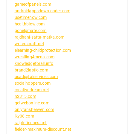
gameofpanels.com
androidappsdownloader.com
usetimenow.com
healthblow.com
gohelpmate.com
rajdhani-satta-matka.com
writerscraft.net
elearning-childprotection.com
wrestling4mena.com
knowledgeforall.info
brand2lastio.com
usadigitalservices.com
socialhoppers.com
creativedream.net
n2315.com
getwebonline.com
onlyfansheaven.com
lky08.com
ralph-fiennes.net
fielder-maximum-discount.net